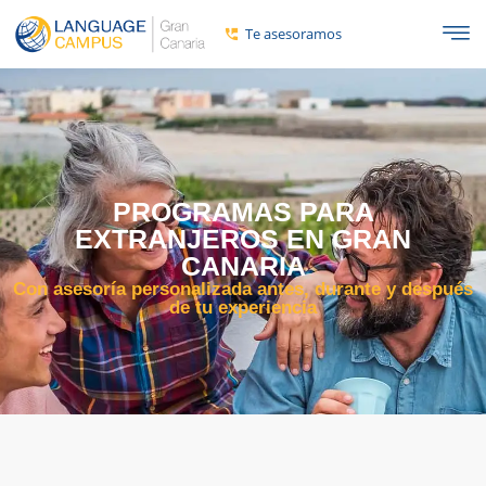
Te asesoramos
PROGRAMAS PARA
EXTRANJEROS EN GRAN
CANARIA
Con asesoría personalizada antes, durante y después
de tu experiencia