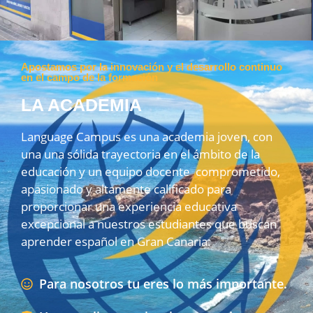
Apostamos por la innovación y el desarrollo continuo
en el campo de la formación
LA ACADEMIA
Language Campus es una academia joven, con
una una sólida trayectoria en el ámbito de la
educación y un equipo docente comprometido,
apasionado y altamente calificado para
proporcionar una experiencia educativa
excepcional a nuestros estudiantes que buscan
aprender español en Gran Canaria.
Para nosotros tu eres lo más importante.