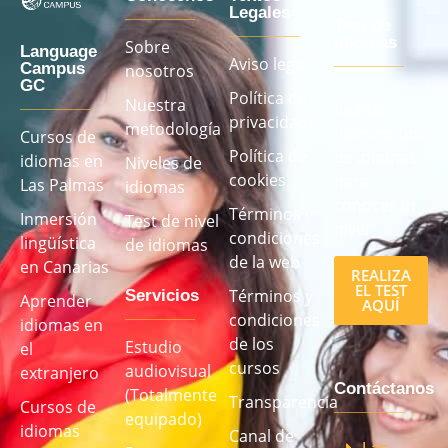
Legales
Test de
idiomas
Sobre
Language
Aviso legal
Campus
nosotros
GC
Política de
Nuestra
Realiza
privacidad
metodología
nuestro test
Cursos de
Política de
de idiomas
idiomas en
Niveles de
cookies
para
Las Palmas
idiomas
conocer tu
Términos y
Inmersión
Test de nivel
nivel
condiciones
lingüística
de idiomas
de la web
en Canarias
REALIZA
EL TEST
Términos y
Servicios
Aprender
AQUÍ
condiciones
idiomas en
de los
Estudio
el
cursos
audiovisual
extranjero
Contáctanos
(Totalmente
Transparencia
Cursos de
equipado)
idiomas
Canal de