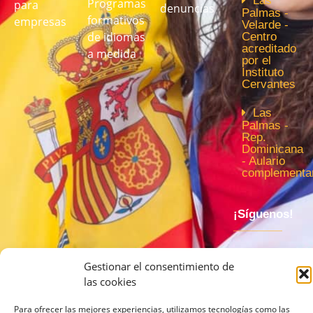
Las
Programas
para
denuncias
Palmas -
formativos
empresas
Velarde -
de idiomas
Centro
acreditado
a medida
por el
Instituto
Cervantes
Las
Palmas -
Rep.
Dominicana
- Aulario
complementar
¡Síguenos!
Gestionar el consentimiento de
las cookies
Para ofrecer las mejores experiencias, utilizamos tecnologías como las