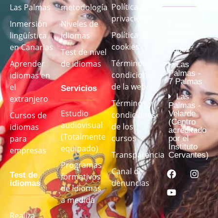
Política de
Las Palmas
metodología
privacidad
Inmersión
Niveles de
Las
Palmas -
Política de
lingüística
idiomas
Mesa y
cookies
en Canarias
López
Test de nivel
Términos y
Aprender
de idiomas
Las
Palmas -
condiciones
idiomas en
7 Palmas
de la web
el
Servicios
Las
extranjero
Términos y
Palmas -
Estudio
Velarde
condiciones
Cursos de
(Centro
audiovisual
de los
idiomas
acreditado
(Totalmente
cursos
para
por el
Instituto
equipado)
empresas
Transparencia
Cervantes)
Programas
Canal de
Test de
formativos
denuncias
idiomas
de idiomas
a medida
Realiza