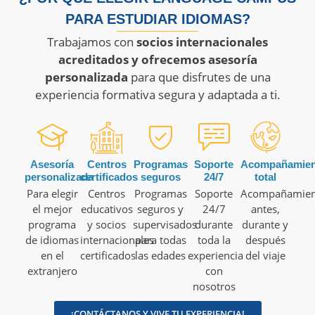
PARA ESTUDIAR IDIOMAS?
Trabajamos con
socios internacionales
acreditados y ofrecemos asesoría
personalizada
para que disfrutes de una
experiencia formativa segura y adaptada a ti.
Asesoría
Centros
Programas
Soporte
Acompañamien
personalizada
certificados
seguros
24/7
total
Para elegir
Centros
Programas
Soporte
Acompañamien
el mejor
educativos
seguros y
24/7
antes,
programa
y socios
supervisados
durante
durante y
de idiomas
internacionales
para todas
toda la
después
en el
certificados
las edades
experiencia
del viaje
extranjero
con
nosotros
¡CONTÁCTANOS Y VIVE TU EXPERIENCIA!