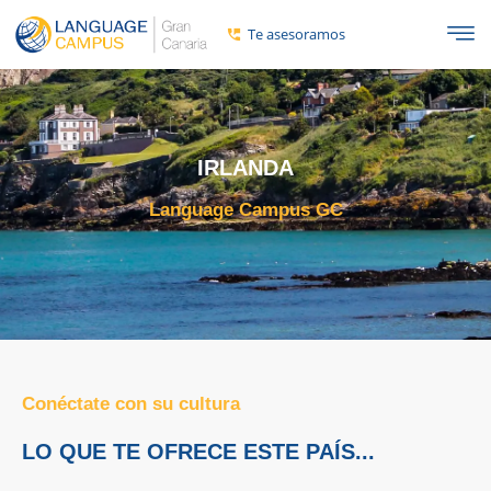
Te asesoramos
IRLANDA
Language Campus GC
Conéctate con su cultura
LO QUE TE OFRECE ESTE PAÍS...