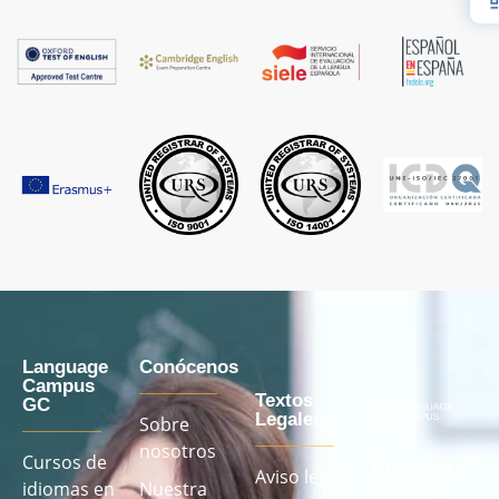
Language
Conócenos
Campus
Textos
GC
Legales
Sobre
nosotros
Cursos de
Nuestros
Aviso legal
idiomas en
Nuestra
centros