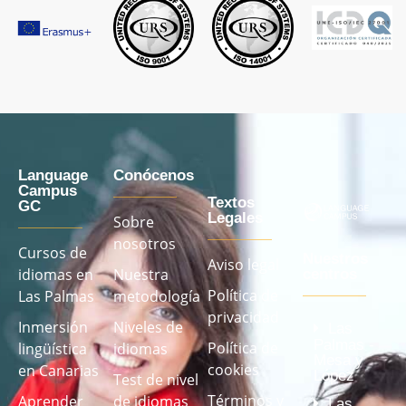
Language
Conócenos
Campus
Textos
GC
Legales
Sobre
nosotros
Cursos de
Nuestros
Aviso legal
idiomas en
Nuestra
centros
Política de
Las Palmas
metodología
privacidad
Inmersión
Niveles de
Las
Palmas -
Política de
lingüística
idiomas
Mesa y
cookies
en Canarias
López
Test de nivel
Términos y
Aprender
de idiomas
Las