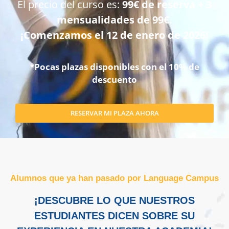
El precio del curso es:
99€ de reserva + 3
mensualidades de 99€.
¡Comenzamos el 12 de enero de 2026!
*Pocas plazas disponibles con el 10% de
descuento
RESERVAR MI PLAZA AHORA
Alumnos que ya han pasado por Language Campus
¡DESCUBRE LO QUE NUESTROS
ESTUDIANTES DICEN SOBRE SU