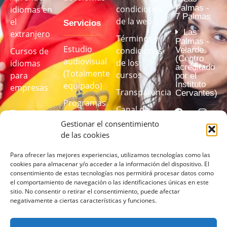
Palmas -
condiciones
idiomas en
7 Palmas
de la web
el
Servicios
Las
extranjero
Términos y
Palmas -
Estudio
Velarde
condiciones
Cursos de
(Centro
audiovisual
de los
idiomas
acreditado
(Totalmente
cursos
para
por el
Instituto
equipado)
empresas
Transparencia
Cervantes)
Programas
Canal de
Test de
formativos
denuncias
idiomas
Gestionar el consentimiento
de idiomas
de las cookies
a medida
Realiza
Para ofrecer las mejores experiencias, utilizamos tecnologías como las
cookies para almacenar y/o acceder a la información del dispositivo. El
nuestro test
consentimiento de estas tecnologías nos permitirá procesar datos como
de idiomas
el comportamiento de navegación o las identificaciones únicas en este
para
sitio. No consentir o retirar el consentimiento, puede afectar
negativamente a ciertas características y funciones.
conocer tu
nivel