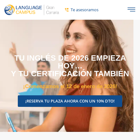
Te asesoramos
TU INGLÉS DE 2026 EMPIEZA
HOY…
Y TU CERTIFICACIÓN TAMBIÉN
¡Comenzamos el 12 de enero de 2026!
¡RESERVA TU PLAZA AHORA CON UN 10% DTO!