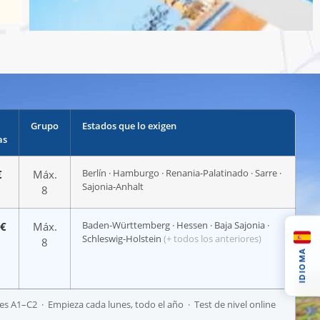
Grupo
Estados que lo exigen
as
Berlín · Hamburgo · Renania-Palatinado · Sarre ·
€
Máx.
Sajonia-Anhalt
8
Baden-Württemberg · Hessen · Baja Sajonia ·
 €
Máx.
Schleswig-Holstein
(+ todos los anteriores)
8
IDIOMA
les A1–C2 · Empieza cada lunes, todo el año · Test de nivel online