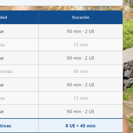
idad
Duración
se
90 min · 2 UE
sa
15 min
se
90 min · 2 UE
comida
45 min
se
90 min · 2 UE
sa
15 min
se
90 min · 2 UE
ctivas
8 UE × 45 min