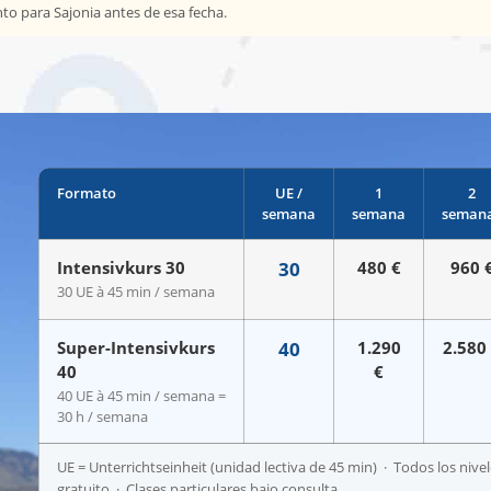
o para Sajonia antes de esa fecha.
Formato
UE /
1
2
semana
semana
seman
Intensivkurs 30
30
480 €
960 
30 UE à 45 min / semana
Super-Intensivkurs
40
1.290
2.580
40
€
40 UE à 45 min / semana =
30 h / semana
UE = Unterrichtseinheit (unidad lectiva de 45 min) · Todos los nive
gratuito · Clases particulares bajo consulta