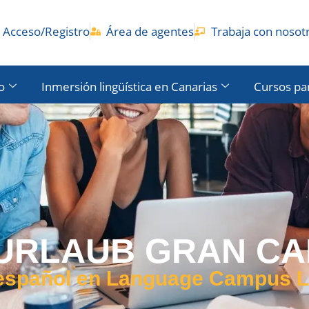
Acceso/Registro
Área de agentes
Trabaja con nosot
o
Inmersión lingüística en Canarias
Cursos pa
URLAUB GRAN CAN
español en Language Campus 