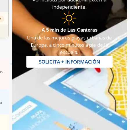
independiente.
7
A 5 min de Las Canteras
Una de las mejores playas urbanas de
Europa, a cinco minutos a pie de la
escuela.
SOLICITA + INFORMACIÓN
os
po