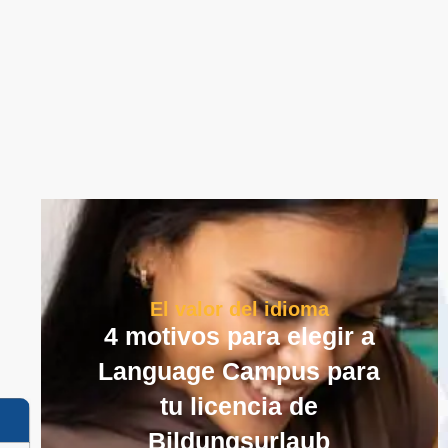
El valor del idioma
4 motivos para elegir a
Language Campus para
tu licencia de
Bildungsurlaub