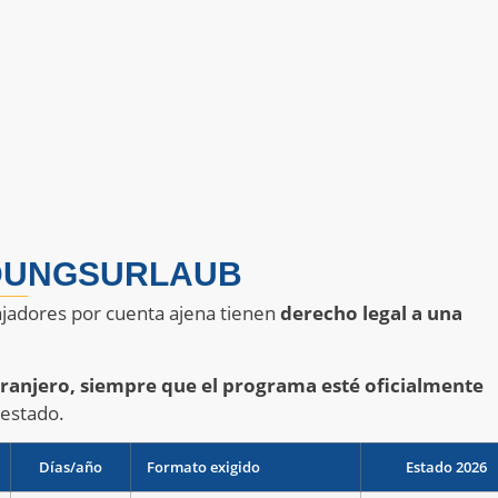
LDUNGSURLAUB
ajadores por cuenta ajena tienen
derecho legal a una
tranjero, siempre que el programa esté oficialmente
 estado.
Días/año
Formato exigido
Estado 2026