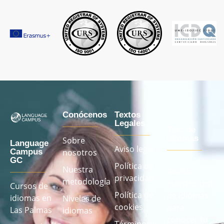
Conócenos
Textos
Legales
Test de
idiomas
Sobre
Language
Aviso legal
Campus
nosotros
GC
Política de
Nuestra
Realiza
privacidad
metodología
nuestro test
Cursos de
Política de
de idiomas
idiomas en
Niveles de
cookies
para
Las Palmas
idiomas
conocer tu