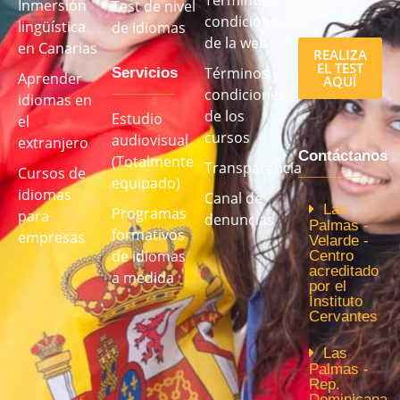
Términos y
Inmersión
Test de nivel
nivel
condiciones
lingüística
de idiomas
de la web
en Canarias
REALIZA
EL TEST
Términos y
Servicios
Aprender
AQUÍ
condiciones
idiomas en
de los
Estudio
el
cursos
audiovisual
extranjero
Contáctanos
(Totalmente
Transparencia
Cursos de
equipado)
idiomas
Canal de
Las
Programas
para
denuncias
Palmas -
formativos
empresas
Velarde -
de idiomas
Centro
acreditado
a medida
por el
Instituto
Cervantes
Las
Palmas -
Rep.
Dominicana