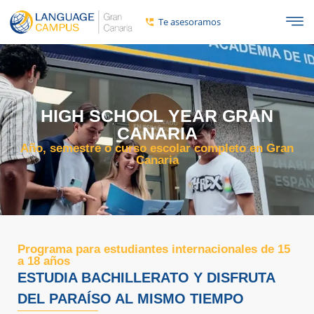
Te asesoramos
HIGH SCHOOL YEAR GRAN
CANARIA
Año, semestre o curso escolar completo en Gran
Canaria
Programa para estudiantes internacionales de 15
a 18 años
ESTUDIA BACHILLERATO Y DISFRUTA
DEL PARAÍSO AL MISMO TIEMPO