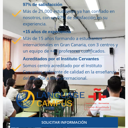
97% de satisfacción
Más de 21.000 estudiantes ya han confiado en
nosotros, con un 97% de satisfacción en su
experiencia.
+15 años de experiencia
Más de 15 años formando a estudiantes
internacionales en Gran Canaria, con 3 centros y
un equipo de +40 profesores cualificados.
Acreditados por el Instituto Cervantes
Somos centro acreditado por el Instituto
Cervantes, referente de calidad en la enseñanza
del español a nivel internacional.
SOLICITAR INFORMACIÓN