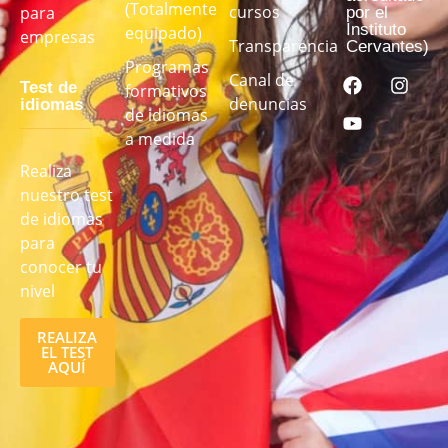
(Totalmente
cursos
para
por el
Instituto
equipado)
empresas
Transparencia
Cervantes)
Programas
Canal de
Test de
formativos
denuncias
idiomas
de idiomas
a medida
Realiza
nuestro test
de idiomas
para
conocer tu
nivel
REALIZA
EL TEST
AQUÍ