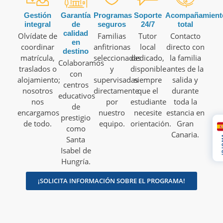
Gestión
Garantía
Programas
Soporte
Acompañamient
integral
de
seguros
24/7
total
calidad
Olvídate de
Familias
Tutor
Contacto
en
coordinar
anfitrionas
local
directo con
destino
matrícula,
seleccionadas
dedicado,
la familia
Colaboramos
traslados o
y
disponible
antes de la
con
alojamiento;
supervisadas
siempre
salida y
centros
nosotros
directamente
que el
durante
educativos
nos
por
estudiante
toda la
de
encargamos
nuestro
necesite
estancia en
prestigio
de todo.
equipo.
orientación.
Gran
como
Canaria.
ID
Santa
Isabel de
Hungría.
¡SOLICITA INFORMACIÓN SOBRE EL PROGRAMA!