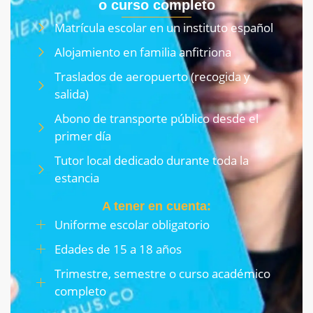
o curso completo
Matrícula escolar en un instituto español
Alojamiento en familia anfitriona
Traslados de aeropuerto (recogida y
salida)
Abono de transporte público desde el
primer día
Tutor local dedicado durante toda la
estancia
A tener en cuenta:
Uniforme escolar obligatorio
Edades de 15 a 18 años
Trimestre, semestre o curso académico
completo