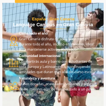
España · Gran Canaria
Language Campus en Gran Canaria
Clima todo el año
Gran Canaria disfruta de sol y buen tiempo
durante todo el año, incluso en invierno, ideal
para mantenerse activo y motivado.
Comunidad internacional
Compartirás aula y barrio con estudiantes de
toda Europa y Latinoamérica, construyendo
amistades que duran más allá del curso escolar.
Naturaleza y aventura
Dunas doradas, acantilados, volcanes y algunas
de las mejores olas de Europa: todo a un paseo
del colegio.