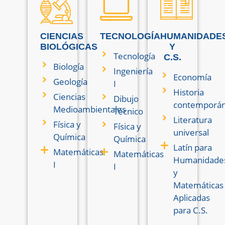
CIENCIAS
TECNOLOGÍA
HUMANIDADE
BIOLÓGICAS
Y
Tecnología
C.S.
Biología
Ingeniería
Economía
Geología
I
Historia
Ciencias
Dibujo
contemporá
Medioambientales
Técnico
Literatura
Física y
Física y
universal
Química
Química
Latín para
Matemáticas
Matemáticas
Humanidade
I
I
y
Matemáticas
Aplicadas
para C.S.