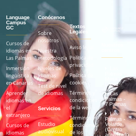
Language
Conócenos
Campus
Textos
GC
Legales
Sobre
nosotros
Cursos de
Nuestros
Aviso legal
idiomas en
Nuestra
centros
Política de
Las Palmas
metodología
privacidad
Inmersión
Niveles de
Las
Palmas -
Política de
lingüística
idiomas
Mesa y
cookies
en Canarias
López
Test de nivel
Términos y
Aprender
de idiomas
Las
Palmas -
condiciones
idiomas en
7 Palmas
de la web
el
Servicios
Las
extranjero
Términos y
Palmas -
Estudio
Velarde
condiciones
Cursos de
(Centro
audiovisual
de los
idiomas
acreditado