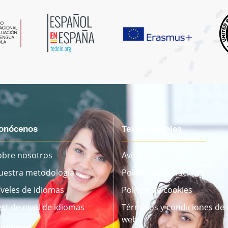
onócenos
Textos Legales
obre nosotros
Aviso legal
uestra metodología
Política de privacidad
iveles de idiomas
Política de cookies
est de nivel de idiomas
Términos y condiciones de 
web
ervicios