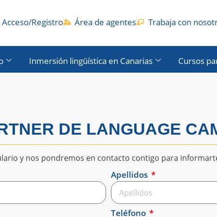
Acceso/Registro
Área de agentes
Trabaja con nosot
o
Inmersión lingüística en Canarias
Cursos pa
ARTNER DE LANGUAGE CAM
ario y nos pondremos en contacto contigo para informarte
Apellidos
Teléfono