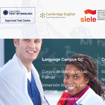
Language Campus GC
C
Cursos de idiomas en Las
S
Palmas
N
Inmersión lingüística en
N
Canarias
T
Aprender idiomas en el
extranjero
S