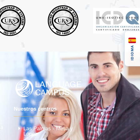
IDIOMA
Nuestros centros
la
Las Palmas - Mesa y
López