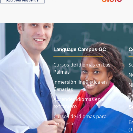
Language Campus GC
C
Cursos de idiomas en Las
S
Palmas
N
Inmersión lingüística en
N
Canarias
T
Aprender idiomas en el
extranjero
S
Cursos de idiomas para
E
empresas
(