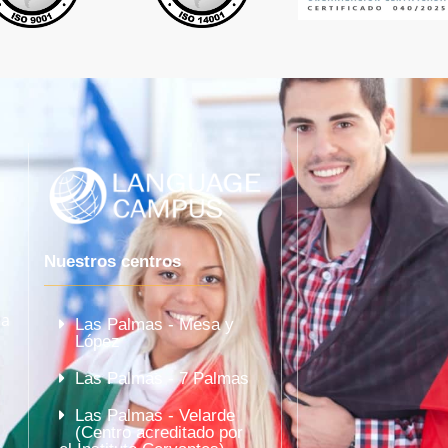
Nuestros centros
la
Las Palmas - Mesa y
López
Las Palmas - 7 Palmas
Las Palmas - Velarde
(Centro acreditado por