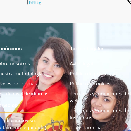
onócenos
Textos Legales
obre nosotros
Aviso legal
uestra metodología
Política de privacidad
iveles de idiomas
Política de cookies
est de nivel de idiomas
Términos y condiciones de 
web
ervicios
Términos y condiciones de
los cursos
studio audiovisual
Totalmente equipado)
Transparencia