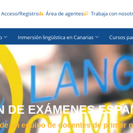
Acceso/Registro
Área de agentes
Trabaja con nosot
o
Inmersión lingüística en Canarias
Cursos pa
N DE EXÁMENES ESPA
de un equipo de docentes de primer n