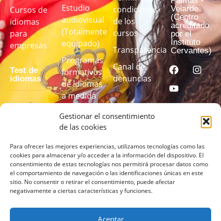
Palmas -
Estudio
Velarde
condiciones
Cursos de
(Centro
audiovisual
de los
idiomas
acreditado
(Totalmente
cursos
para
por el
Instituto
equipado)
empresas
Transparencia
Cervantes)
Programas
Canal de
Test de
formativos
denuncias
idiomas
de idiomas
a medida
Realiza
Gestionar el consentimiento
nuestro test
de las cookies
de idiomas
para
Para ofrecer las mejores experiencias, utilizamos tecnologías como las
cookies para almacenar y/o acceder a la información del dispositivo. El
conocer tu
consentimiento de estas tecnologías nos permitirá procesar datos como
nivel
el comportamiento de navegación o las identificaciones únicas en este
sitio. No consentir o retirar el consentimiento, puede afectar
negativamente a ciertas características y funciones.
REALIZA
EL TEST
AQUÍ
Aceptar