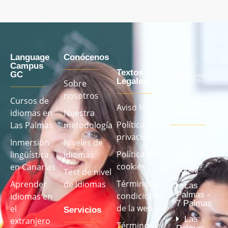
Language
Conócenos
Campus
Textos
GC
Legales
Sobre
nosotros
Cursos de
Nuestros
Aviso legal
idiomas en
Nuestra
centros
Política de
Las Palmas
metodología
privacidad
Inmersión
Niveles de
Las
Palmas -
Política de
lingüística
idiomas
Mesa y
cookies
en Canarias
López
Test de nivel
Términos y
Aprender
de idiomas
Las
Palmas -
condiciones
idiomas en
7 Palmas
de la web
el
Servicios
Las
extranjero
Términos y