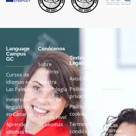
Language
Conócenos
Campus
Textos
GC
Legales
Sobre
nosotros
Cursos de
Nuestros
Aviso legal
idiomas en
Nuestra
centros
Política de
Las Palmas
metodología
privacidad
Inmersión
Niveles de
Las
Palmas -
Política de
lingüística
idiomas
Mesa y
cookies
en Canarias
López
Test de nivel
Términos y
Aprender
de idiomas
Las
Palmas -
condiciones
idiomas en
7 Palmas