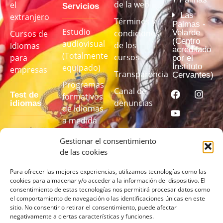
de la web
el
Servicios
Las
extranjero
Términos y
Palmas -
Estudio
Velarde
condiciones
Cursos de
(Centro
audiovisual
de los
idiomas
acreditado
(Totalmente
cursos
para
por el
Instituto
equipado)
empresas
Transparencia
Cervantes)
Programas
Canal de
Test de
formativos
denuncias
idiomas
de idiomas
a medida
Realiza
Gestionar el consentimiento
nuestro test
de las cookies
de idiomas
para
Para ofrecer las mejores experiencias, utilizamos tecnologías como las
cookies para almacenar y/o acceder a la información del dispositivo. El
conocer tu
consentimiento de estas tecnologías nos permitirá procesar datos como
nivel
el comportamiento de navegación o las identificaciones únicas en este
sitio. No consentir o retirar el consentimiento, puede afectar
negativamente a ciertas características y funciones.
REALIZA