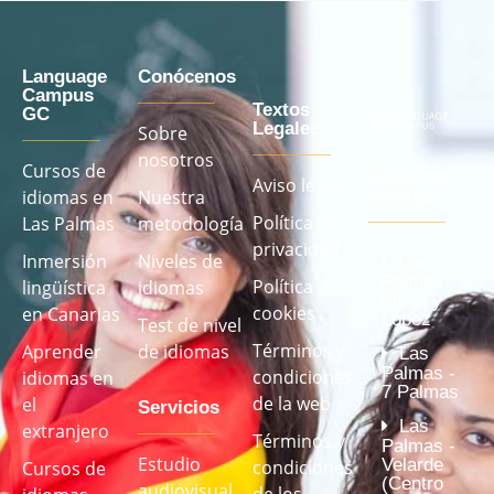
Language
Conócenos
Campus
Textos
GC
Legales
Sobre
nosotros
Cursos de
Nuestros
Aviso legal
idiomas en
Nuestra
centros
Política de
Las Palmas
metodología
privacidad
Inmersión
Niveles de
Las
Palmas -
Política de
lingüística
idiomas
Mesa y
cookies
en Canarias
López
Test de nivel
Términos y
Aprender
de idiomas
Las
Palmas -
condiciones
idiomas en
7 Palmas
de la web
el
Servicios
Las
extranjero
Términos y
Palmas -
Estudio
Velarde
condiciones
Cursos de
(Centro
audiovisual
de los