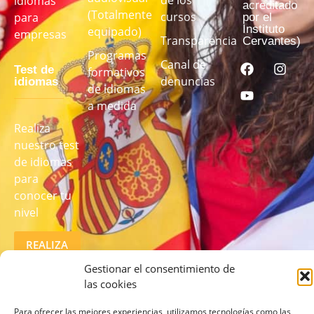
idiomas
acreditado
(Totalmente
cursos
para
por el
Instituto
equipado)
empresas
Transparencia
Cervantes)
Programas
Canal de
Test de
formativos
denuncias
idiomas
de idiomas
a medida
Realiza
nuestro test
de idiomas
para
conocer tu
nivel
REALIZA
EL TEST
AQUÍ
Gestionar el consentimiento de
las cookies
Para ofrecer las mejores experiencias, utilizamos tecnologías como las