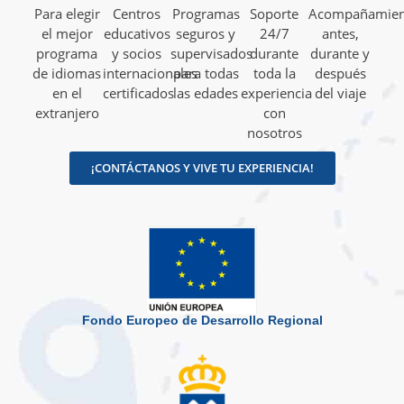
Para elegir
Centros
Programas
Soporte
Acompañamien
el mejor
educativos
seguros y
24/7
antes,
programa
y socios
supervisados
durante
durante y
de idiomas
internacionales
para todas
toda la
después
en el
certificados
las edades
experiencia
del viaje
extranjero
con
nosotros
¡CONTÁCTANOS Y VIVE TU EXPERIENCIA!
Fondo Europeo de Desarrollo Regional