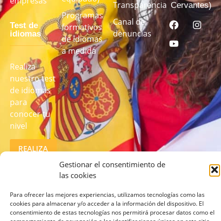
empresas
Transparencia
Cervantes)
Programas
Canal de
Test de
formativos
denuncias
idiomas
de idiomas
a medida
Realiza
nuestro test
de idiomas
para
conocer tu
nivel
REALIZA
EL TEST
AQUÍ
Gestionar el consentimiento de
las cookies
Para ofrecer las mejores experiencias, utilizamos tecnologías como las
cookies para almacenar y/o acceder a la información del dispositivo. El
consentimiento de estas tecnologías nos permitirá procesar datos como el