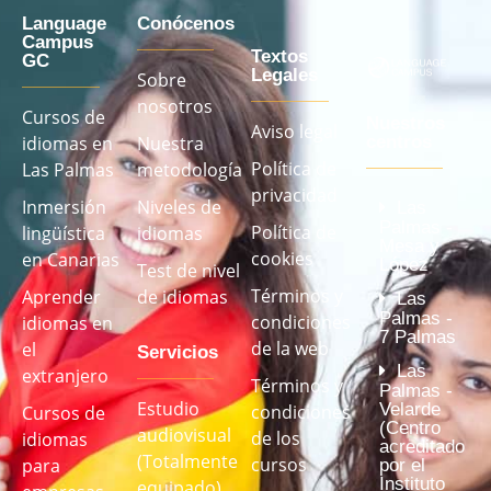
Language
Conócenos
Campus
Textos
GC
Legales
Sobre
nosotros
Cursos de
Nuestros
Aviso legal
idiomas en
Nuestra
centros
Política de
Las Palmas
metodología
privacidad
Inmersión
Niveles de
Las
Palmas -
Política de
lingüística
idiomas
Mesa y
cookies
en Canarias
López
Test de nivel
Términos y
Aprender
de idiomas
Las
Palmas -
condiciones
idiomas en
7 Palmas
de la web
el
Servicios
Las
extranjero
Términos y
Palmas -
Estudio
Velarde
condiciones
Cursos de
(Centro
audiovisual
de los
idiomas
acreditado
(Totalmente
cursos
para
por el
Instituto
equipado)