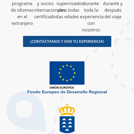
programa
y socios
supervisados
durante
durante y
de idiomas
internacionales
para todas
toda la
después
en el
certificados
las edades
experiencia
del viaje
extranjero
con
nosotros
¡CONTÁCTANOS Y VIVE TU EXPERIENCIA!
Fondo Europeo de Desarrollo Regional