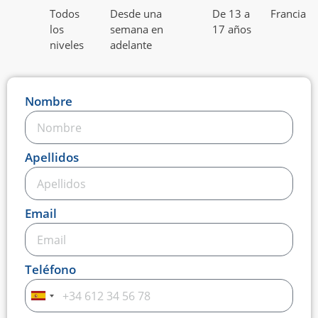
Todos
Desde una
De 13 a
Francia
los
semana en
17 años
niveles
adelante
Nombre
Apellidos
Email
Teléfono
Spain
+34