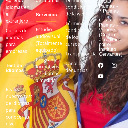
Términos y
Aprender
de idiomas
Las
Palmas -
condiciones
idiomas en
7 Palmas
de la web
el
Servicios
Las
extranjero
Términos y
Palmas -
Estudio
Velarde
condiciones
Cursos de
(Centro
audiovisual
de los
idiomas
acreditado
(Totalmente
cursos
para
por el
Instituto
equipado)
empresas
Transparencia
Cervantes)
Programas
Canal de
Test de
formativos
denuncias
idiomas
de idiomas
a medida
Realiza
nuestro test
de idiomas
para
conocer tu
nivel