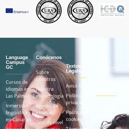
Language
Conócenos
Campus
Textos
GC
Legales
Sobre
nosotros
Cursos de
Nuestros
Aviso legal
idiomas en
Nuestra
centros
Política de
Las Palmas
metodología
privacidad
Inmersión
Niveles de
Las
Palmas -
Política de
lingüística
idiomas
Mesa y
cookies
en Canarias
López
Test de nivel