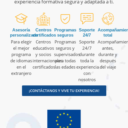
experiencia formativa segura y adaptada a ti.
Asesoría
Centros
Programas
Soporte
Acompañamien
personalizada
certificados
seguros
24/7
total
Para elegir
Centros
Programas
Soporte
Acompañamien
el mejor
educativos
seguros y
24/7
antes,
programa
y socios
supervisados
durante
durante y
de idiomas
internacionales
para todas
toda la
después
en el
certificados
las edades
experiencia
del viaje
extranjero
con
nosotros
¡CONTÁCTANOS Y VIVE TU EXPERIENCIA!