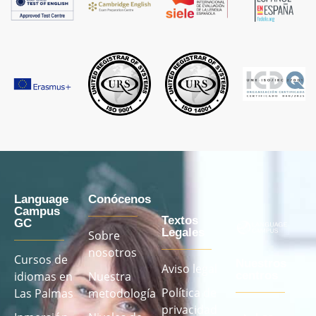
Language
Conócenos
Campus
Textos
GC
Legales
Sobre
nosotros
Cursos de
Nuestros
Aviso legal
idiomas en
Nuestra
centros
Política de
Las Palmas
metodología
privacidad