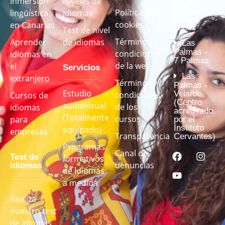
Inmersión
Niveles de
Las
Palmas -
Política de
lingüística
idiomas
Mesa y
cookies
en Canarias
López
Test de nivel
Términos y
Aprender
de idiomas
Las
Palmas -
condiciones
idiomas en
7 Palmas
de la web
el
Servicios
Las
extranjero
Términos y
Palmas -
Estudio
Velarde
condiciones
Cursos de
(Centro
audiovisual
de los
idiomas
acreditado
(Totalmente
cursos
para
por el
Instituto
equipado)
empresas
Transparencia
Cervantes)
Programas
Canal de
Test de
formativos
denuncias
idiomas
de idiomas
a medida
Realiza
nuestro test
de idiomas