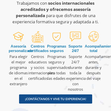
Trabajamos con
socios internacionales
acreditados y ofrecemos asesoría
personalizada
para que disfrutes de una
experiencia formativa segura y adaptada a ti.
Asesoría
Centros
Programas
Soporte
Acompañamien
personalizada
certificados
seguros
24/7
total
Para elegir
Centros
Programas
Soporte
Acompañamien
el mejor
educativos
seguros y
24/7
antes,
programa
y socios
supervisados
durante
durante y
de idiomas
internacionales
para todas
toda la
después
en el
certificados
las edades
experiencia
del viaje
extranjero
con
nosotros
¡CONTÁCTANOS Y VIVE TU EXPERIENCIA!