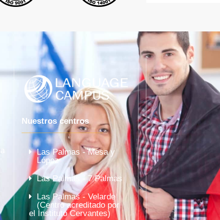
Nuestros centros
la
Las Palmas - Mesa y
López
Las Palmas - 7 Palmas
Las Palmas - Velarde
(Centro acreditado por
el Instituto Cervantes)