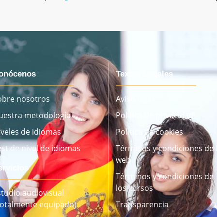
onócenos
Textos Legales
obre nosotros
Aviso legal
uestra metodología
Política de privacidad
iveles de idiomas
Política de cookies
est de nivel de idiomas
Términos y condiciones de 
web
ervicios
Términos y condiciones de
los cursos
studio audiovisual
Totalmente equipado)
Transparencia