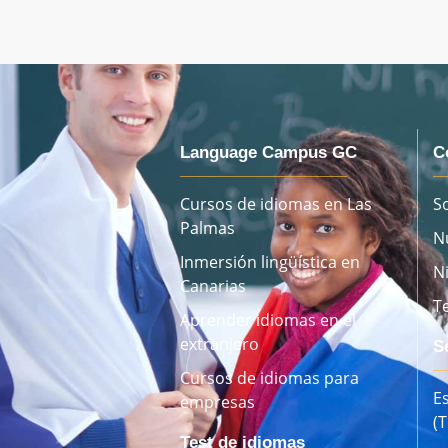
Language Campus GC
C
Cursos de idiomas en Las
S
Palmas
N
Inmersión lingüística en
N
Canarias
T
Aprender idiomas en el
extranjero
S
Cursos de idiomas para
E
empresas
(
Test de idiomas