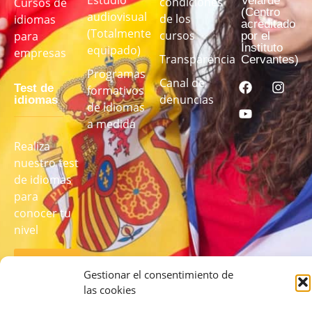
Velarde
condiciones
Cursos de
(Centro
audiovisual
de los
idiomas
acreditado
(Totalmente
cursos
para
por el
Instituto
equipado)
empresas
Transparencia
Cervantes)
Programas
Canal de
Test de
formativos
denuncias
idiomas
de idiomas
a medida
Realiza
nuestro test
de idiomas
para
conocer tu
nivel
REALIZA
EL TEST
Gestionar el consentimiento de
AQUÍ
las cookies