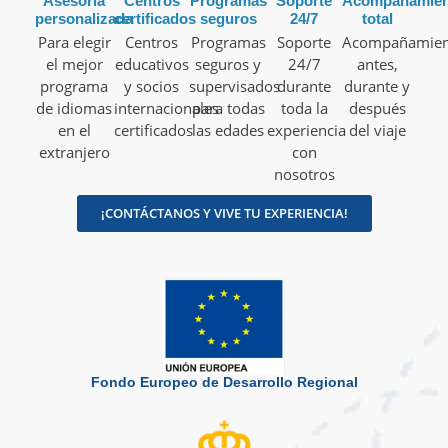
Asesoría
Centros
Programas
Soporte
Acompañamien
personalizada
certificados
seguros
24/7
total
Para elegir
Centros
Programas
Soporte
Acompañamien
el mejor
educativos
seguros y
24/7
antes,
programa
y socios
supervisados
durante
durante y
de idiomas
internacionales
para todas
toda la
después
en el
certificados
las edades
experiencia
del viaje
extranjero
con
nosotros
¡CONTÁCTANOS Y VIVE TU EXPERIENCIA!
Fondo Europeo de Desarrollo Regional