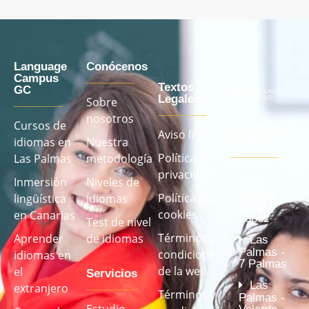
Language
Conócenos
Campus
Textos
GC
Legales
Sobre
nosotros
Cursos de
Nuestros
Aviso legal
idiomas en
Nuestra
centros
Política de
Las Palmas
metodología
privacidad
Inmersión
Niveles de
Las
Palmas -
Política de
lingüística
idiomas
Mesa y
cookies
en Canarias
López
Test de nivel
Términos y
Aprender
de idiomas
Las
Palmas -
condiciones
idiomas en
7 Palmas
de la web
el
Servicios
Las
extranjero
Términos y
Palmas -
Estudio