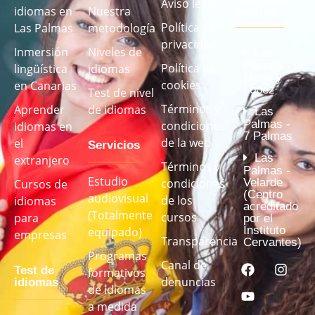
Aviso legal
idiomas en
Nuestra
centros
Política de
Las Palmas
metodología
privacidad
Inmersión
Niveles de
Las
Palmas -
Política de
lingüística
idiomas
Mesa y
cookies
en Canarias
López
Test de nivel
Términos y
Aprender
de idiomas
Las
Palmas -
condiciones
idiomas en
7 Palmas
de la web
el
Servicios
Las
extranjero
Términos y
Palmas -
Estudio
Velarde
condiciones
Cursos de
(Centro
audiovisual
de los
idiomas
acreditado
(Totalmente
cursos
para
por el
Instituto
equipado)
empresas
Transparencia
Cervantes)
Programas
Canal de
Test de
formativos
denuncias
idiomas
de idiomas
a medida