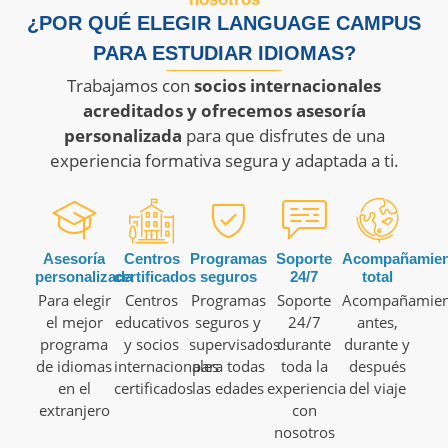
¿POR QUÉ ELEGIR LANGUAGE CAMPUS
PARA ESTUDIAR IDIOMAS?
Trabajamos con
socios internacionales
acreditados y ofrecemos asesoría
personalizada
para que disfrutes de una
experiencia formativa segura y adaptada a ti.
Asesoría
Centros
Programas
Soporte
Acompañamien
personalizada
certificados
seguros
24/7
total
Para elegir
Centros
Programas
Soporte
Acompañamien
el mejor
educativos
seguros y
24/7
antes,
programa
y socios
supervisados
durante
durante y
de idiomas
internacionales
para todas
toda la
después
en el
certificados
las edades
experiencia
del viaje
extranjero
con
nosotros