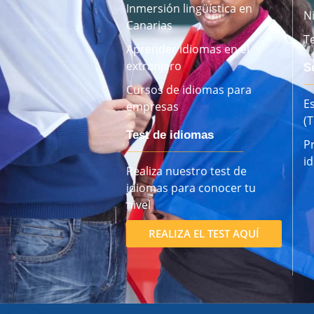
Inmersión lingüística en
N
Canarias
T
Aprender idiomas en el
extranjero
S
Cursos de idiomas para
E
empresas
(
Test de idiomas
P
i
Realiza nuestro test de
idiomas para conocer tu
nivel
REALIZA EL TEST AQUÍ