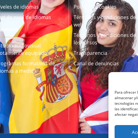
iveles de idiomas
Política de cookies
est de nivel de idiomas
Términos y condiciones de 
web
ervicios
Términos y condiciones de
los cursos
studio audiovisual
Totalmente equipado)
Transparencia
rogramas formativos de
Canal de denuncias
diomas a medida
Para ofrecer 
almacenar y/o
tecnologías 
las identifica
afectar negat
Ac