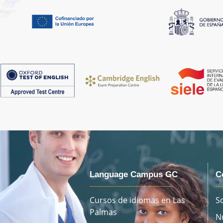
Language Campus GC
C
Cursos de idiomas en Las
S
Palmas
N