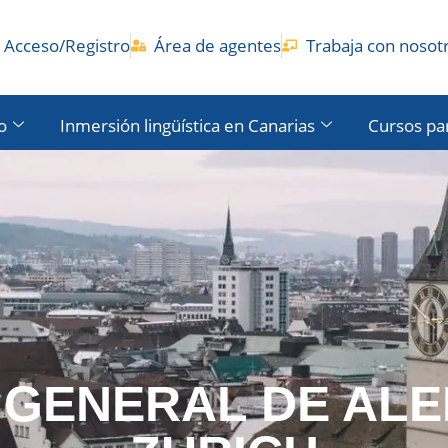
Acceso/Registro
Área de agentes
Trabaja con nosot
o
Inmersión lingüística en Canarias
Cursos pa
 GENERAL DE ALE