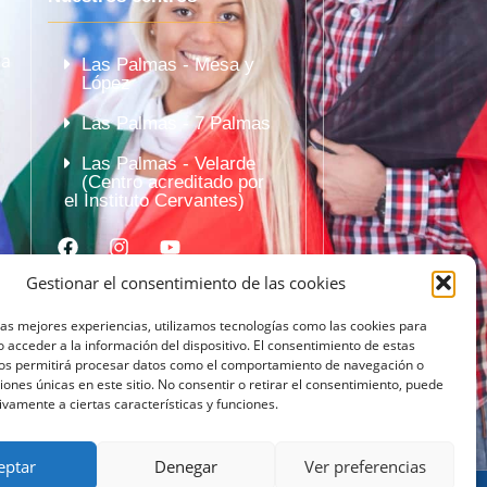
la
Las Palmas - Mesa y
López
Las Palmas - 7 Palmas
Las Palmas - Velarde
(Centro acreditado por
el Instituto Cervantes)
Gestionar el consentimiento de las cookies
las mejores experiencias, utilizamos tecnologías como las cookies para
 acceder a la información del dispositivo. El consentimiento de estas
nos permitirá procesar datos como el comportamiento de navegación o
ciones únicas en este sitio. No consentir o retirar el consentimiento, puede
ivamente a ciertas características y funciones.
eptar
Denegar
Ver preferencias