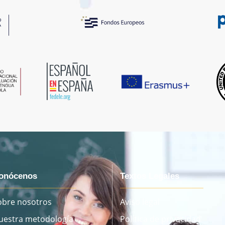
onócenos
Textos Legales
obre nosotros
Aviso legal
uestra metodología
Política de privacidad