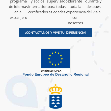
programa
y socios
supervisados
durante
durante y
de idiomas
internacionales
para todas
toda la
después
en el
certificados
las edades
experiencia
del viaje
extranjero
con
nosotros
¡CONTÁCTANOS Y VIVE TU EXPERIENCIA!
Fondo Europeo de Desarrollo Regional