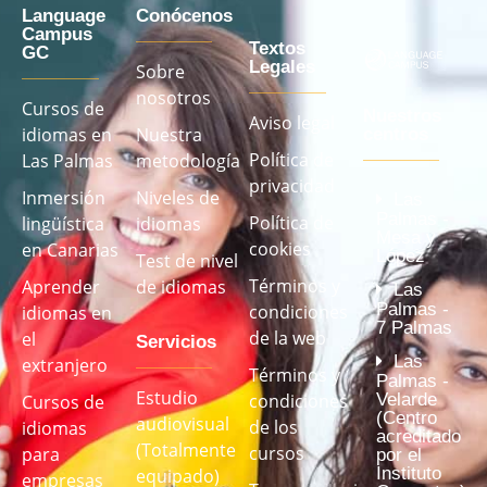
Language
Conócenos
Campus
Textos
GC
Legales
Sobre
nosotros
Cursos de
Nuestros
Aviso legal
idiomas en
Nuestra
centros
Política de
Las Palmas
metodología
privacidad
Inmersión
Niveles de
Las
Palmas -
Política de
lingüística
idiomas
Mesa y
cookies
en Canarias
López
Test de nivel
Términos y
Aprender
de idiomas
Las
Palmas -
condiciones
idiomas en
7 Palmas
de la web
el
Servicios
Las
extranjero
Términos y
Palmas -
Estudio
Velarde
condiciones
Cursos de
(Centro
audiovisual
de los
idiomas
acreditado
(Totalmente
cursos
para
por el
Instituto
equipado)
empresas