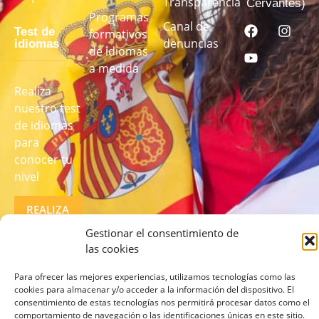
Transparencia
Cervantes)
Programas
Canal de
Test de
formativos
denuncias
idiomas
de idiomas
a medida
Realiza
nuestro test
de idiomas
para
conocer tu
nivel
REALIZA
EL TEST
AQUÍ
Gestionar el consentimiento de
las cookies
Para ofrecer las mejores experiencias, utilizamos tecnologías como las
cookies para almacenar y/o acceder a la información del dispositivo. El
consentimiento de estas tecnologías nos permitirá procesar datos como el
comportamiento de navegación o las identificaciones únicas en este sitio.