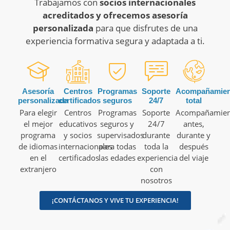
Trabajamos con
socios internacionales
acreditados y ofrecemos asesoría
personalizada
para que disfrutes de una
experiencia formativa segura y adaptada a ti.
Asesoría
Centros
Programas
Soporte
Acompañamien
personalizada
certificados
seguros
24/7
total
Para elegir
Centros
Programas
Soporte
Acompañamien
el mejor
educativos
seguros y
24/7
antes,
programa
y socios
supervisados
durante
durante y
de idiomas
internacionales
para todas
toda la
después
en el
certificados
las edades
experiencia
del viaje
extranjero
con
nosotros
¡CONTÁCTANOS Y VIVE TU EXPERIENCIA!