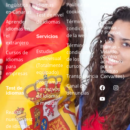
Palmas -
Política de
lingüística
idiomas
Mesa y
cookies
en Canarias
López
Test de nivel
Términos y
Aprender
de idiomas
Las
Palmas -
condiciones
idiomas en
7 Palmas
de la web
el
Servicios
Las
extranjero
Términos y
Palmas -
Estudio
Velarde
condiciones
Cursos de
(Centro
audiovisual
de los
idiomas
acreditado
(Totalmente
cursos
para
por el
Instituto
equipado)
empresas
Transparencia
Cervantes)
Programas
Canal de
Test de
formativos
denuncias
idiomas
de idiomas
a medida
Realiza
nuestro test
de idiomas