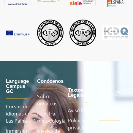
Language
Conócenos
Campus
Textos
GC
Legales
Sobre
nosotros
Cursos de
Nuestros
Aviso legal
idiomas en
Nuestra
centros
Política de
Las Palmas
metodología
privacidad
Inmersión
Niveles de
Las