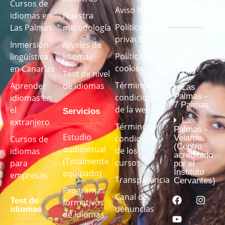
Cursos de
Nuestros
Aviso legal
idiomas en
Nuestra
centros
Política de
Las Palmas
metodología
privacidad
Inmersión
Niveles de
Las
Palmas -
Política de
lingüística
idiomas
Mesa y
cookies
en Canarias
López
Test de nivel
Términos y
Aprender
de idiomas
Las
Palmas -
condiciones
idiomas en
7 Palmas
de la web
el
Servicios
Las
extranjero
Términos y
Palmas -
Estudio
Velarde
condiciones
Cursos de
(Centro
audiovisual
de los
idiomas
acreditado
(Totalmente
cursos
para
por el
Instituto
equipado)
empresas
Transparencia
Cervantes)
Programas
Canal de
Test de
formativos
denuncias
idiomas
de idiomas