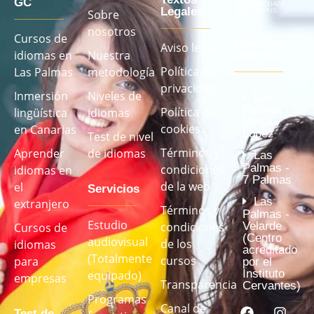
GC
Legales
Sobre
nosotros
Cursos de
Nuestros
Aviso legal
idiomas en
Nuestra
centros
Política de
Las Palmas
metodología
privacidad
Inmersión
Niveles de
Las
Palmas -
Política de
lingüística
idiomas
Mesa y
cookies
en Canarias
López
Test de nivel
Términos y
Aprender
de idiomas
Las
Palmas -
condiciones
idiomas en
7 Palmas
de la web
el
Servicios
Las
extranjero
Términos y
Palmas -
Estudio
Velarde
condiciones
Cursos de
(Centro
audiovisual
de los
idiomas
acreditado
(Totalmente
cursos
para
por el
Instituto
equipado)
empresas
Transparencia
Cervantes)
Programas
Canal de
Test de