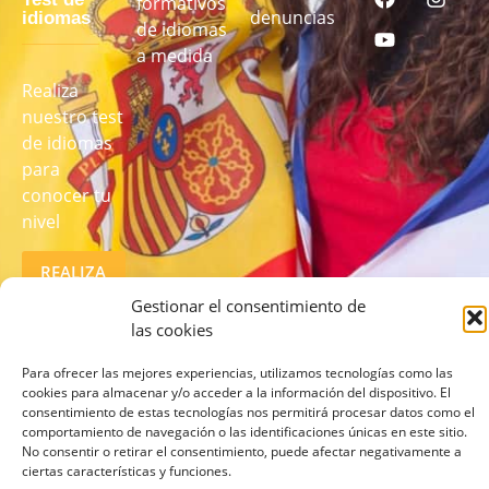
formativos
denuncias
idiomas
de idiomas
a medida
Realiza
nuestro test
de idiomas
para
conocer tu
nivel
REALIZA
EL TEST
AQUÍ
Gestionar el consentimiento de
las cookies
Para ofrecer las mejores experiencias, utilizamos tecnologías como las
cookies para almacenar y/o acceder a la información del dispositivo. El
consentimiento de estas tecnologías nos permitirá procesar datos como el
comportamiento de navegación o las identificaciones únicas en este sitio.
No consentir o retirar el consentimiento, puede afectar negativamente a
ciertas características y funciones.
© 2026 lcampus.co Todos los derechos reservados.