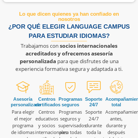
Lo que dicen quienes ya han confiado en
nosotros
¿POR QUÉ ELEGIR LANGUAGE CAMPUS
PARA ESTUDIAR IDIOMAS?
Trabajamos con
socios internacionales
acreditados y ofrecemos asesoría
personalizada
para que disfrutes de una
experiencia formativa segura y adaptada a ti.
Asesoría
Centros
Programas
Soporte
Acompañamien
personalizada
certificados
seguros
24/7
total
Para elegir
Centros
Programas
Soporte
Acompañamien
el mejor
educativos
seguros y
24/7
antes,
programa
y socios
supervisados
durante
durante y
de idiomas
internacionales
para todas
toda la
después