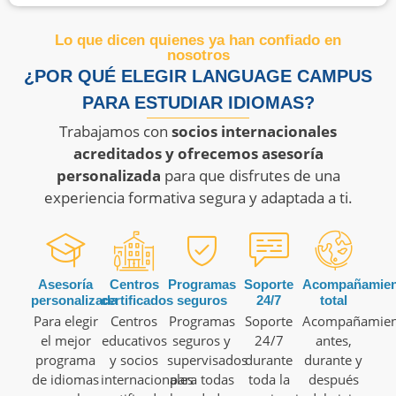
Lo que dicen quienes ya han confiado en
nosotros
¿POR QUÉ ELEGIR LANGUAGE CAMPUS
PARA ESTUDIAR IDIOMAS?
Trabajamos con
socios internacionales
acreditados y ofrecemos asesoría
personalizada
para que disfrutes de una
experiencia formativa segura y adaptada a ti.
Asesoría
Centros
Programas
Soporte
Acompañamien
personalizada
certificados
seguros
24/7
total
Para elegir
Centros
Programas
Soporte
Acompañamien
el mejor
educativos
seguros y
24/7
antes,
programa
y socios
supervisados
durante
durante y
de idiomas
internacionales
para todas
toda la
después