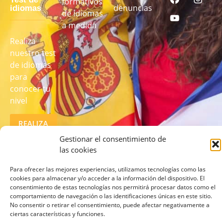
formativos
denuncias
idiomas
de idiomas
a medida
Realiza
nuestro test
de idiomas
para
conocer tu
nivel
REALIZA
EL TEST
AQUÍ
Gestionar el consentimiento de
las cookies
Para ofrecer las mejores experiencias, utilizamos tecnologías como las
cookies para almacenar y/o acceder a la información del dispositivo. El
consentimiento de estas tecnologías nos permitirá procesar datos como el
comportamiento de navegación o las identificaciones únicas en este sitio.
No consentir o retirar el consentimiento, puede afectar negativamente a
ciertas características y funciones.
© 2026 lcampus.co Todos los derechos reservados.