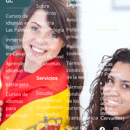
GC
Legales
Sobre
nosotros
Cursos de
Nuestros
Aviso legal
idiomas en
Nuestra
centros
Política de
Las Palmas
metodología
privacidad
Inmersión
Niveles de
Las
Palmas -
Política de
lingüística
idiomas
Mesa y
cookies
en Canarias
López
Test de nivel
Términos y
Aprender
de idiomas
Las
Palmas -
condiciones
idiomas en
7 Palmas
de la web
el
Servicios
Las
extranjero
Términos y
Palmas -
Estudio
Velarde
condiciones
Cursos de
(Centro
audiovisual
de los
idiomas
acreditado
(Totalmente
cursos
para
por el
Instituto
equipado)
empresas
Transparencia
Cervantes)
Programas
Canal de
Test de