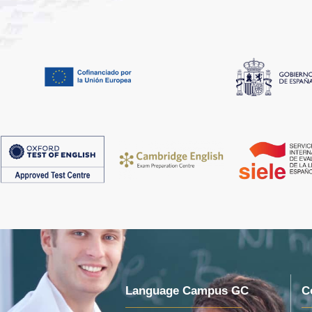
Language Campus GC
C