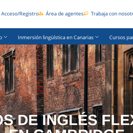
Acceso/Registro
Área de agentes
Trabaja con nosot
o
Inmersión lingüística en Canarias
Cursos pa
S DE INGLÉS FLE