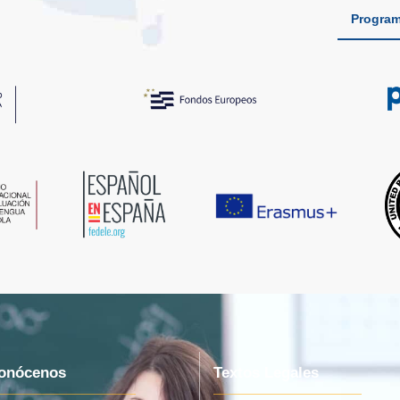
Program
onócenos
Textos Legales