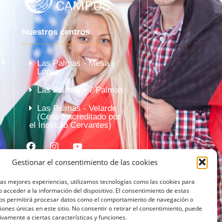
Nuestros centros
la
Las Palmas - Mesa y
López
Las Palmas - 7 Palmas
Las Palmas - Velarde
(Centro acreditado por
el Instituto Cervantes)
Gestionar el consentimiento de las cookies
las mejores experiencias, utilizamos tecnologías como las cookies para
 acceder a la información del dispositivo. El consentimiento de estas
nos permitirá procesar datos como el comportamiento de navegación o
ciones únicas en este sitio. No consentir o retirar el consentimiento, puede
ivamente a ciertas características y funciones.