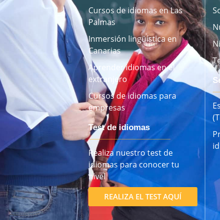
Cursos de idiomas en Las
S
Palmas
N
Inmersión lingüística en
N
Canarias
T
Aprender idiomas en el
extranjero
S
Cursos de idiomas para
E
empresas
(
Test de idiomas
P
i
Realiza nuestro test de
idiomas para conocer tu
nivel
REALIZA EL TEST AQUÍ