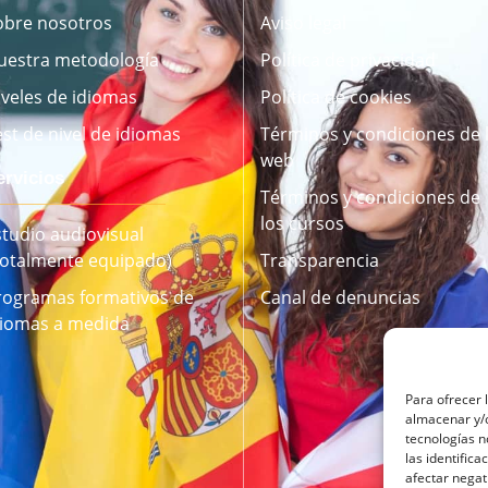
obre nosotros
Aviso legal
uestra metodología
Política de privacidad
iveles de idiomas
Política de cookies
est de nivel de idiomas
Términos y condiciones de 
web
ervicios
Términos y condiciones de
los cursos
studio audiovisual
Totalmente equipado)
Transparencia
rogramas formativos de
Canal de denuncias
diomas a medida
Para ofrecer 
almacenar y/o
tecnologías 
las identifica
afectar negat