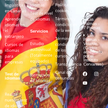
Palmas -
Política de
lingüística
idiomas
Mesa y
cookies
en Canarias
López
Test de nivel
Términos y
Aprender
de idiomas
Las
Palmas -
condiciones
idiomas en
7 Palmas
de la web
el
Servicios
Las
extranjero
Términos y
Palmas -
Estudio
Velarde
condiciones
Cursos de
(Centro
audiovisual
de los
idiomas
acreditado
(Totalmente
cursos
para
por el
Instituto
equipado)
empresas
Transparencia
Cervantes)
Programas
Canal de
Test de
formativos
denuncias
idiomas
de idiomas
a medida
Realiza
nuestro test
de idiomas