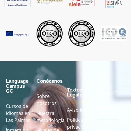
Language
Conócenos
Campus
Textos
GC
Legales
Sobre
nosotros
Cursos de
Nuestros
Aviso legal
idiomas en
Nuestra
centros
Política de
Las Palmas
metodología
privacidad
Inmersión
Niveles de
Las