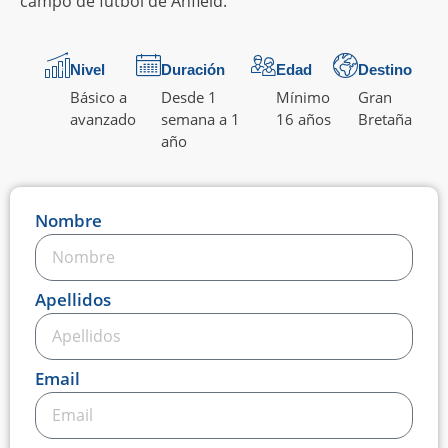
campo de fútbol de Anfield.
Nivel
Duración
Edad
Destino
Básico a
Desde 1
Mínimo
Gran
avanzado
semana a 1
16 años
Bretaña
año
Nombre
Apellidos
Email