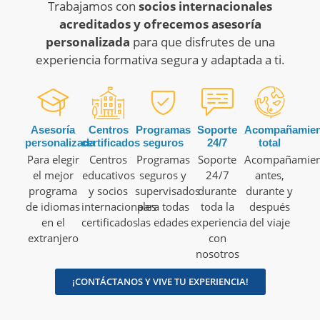
Trabajamos con
socios internacionales
acreditados y ofrecemos asesoría
personalizada
para que disfrutes de una
experiencia formativa segura y adaptada a ti.
Asesoría
Centros
Programas
Soporte
Acompañamien
personalizada
certificados
seguros
24/7
total
Para elegir
Centros
Programas
Soporte
Acompañamien
el mejor
educativos
seguros y
24/7
antes,
programa
y socios
supervisados
durante
durante y
de idiomas
internacionales
para todas
toda la
después
en el
certificados
las edades
experiencia
del viaje
extranjero
con
nosotros
¡CONTÁCTANOS Y VIVE TU EXPERIENCIA!