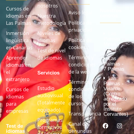
nosotros
Cursos de
Nuestros
Aviso legal
idiomas en
Nuestra
centros
Política de
Las Palmas
metodología
privacidad
Inmersión
Niveles de
Las
Palmas -
Política de
lingüística
idiomas
Mesa y
cookies
en Canarias
López
Test de nivel
Términos y
Aprender
de idiomas
Las
Palmas -
condiciones
idiomas en
7 Palmas
de la web
el
Servicios
Las
extranjero
Términos y
Palmas -
Estudio
Velarde
condiciones
Cursos de
(Centro
audiovisual
de los
idiomas
acreditado
(Totalmente
cursos
para
por el
Instituto
equipado)
empresas
Transparencia
Cervantes)
Programas
Canal de
Test de
formativos
denuncias
idiomas