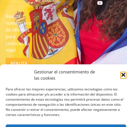
de idiomas
a medida
Realiza
nuestro test
de idiomas
para
conocer tu
nivel
REALIZA
EL TEST
Gestionar el consentimiento de
AQUÍ
las cookies
Para ofrecer las mejores experiencias, utilizamos tecnologías como las
cookies para almacenar y/o acceder a la información del dispositivo. El
consentimiento de estas tecnologías nos permitirá procesar datos como el
comportamiento de navegación o las identificaciones únicas en este sitio.
No consentir o retirar el consentimiento, puede afectar negativamente a
ciertas características y funciones.
© 2026 lcampus.co Todos los derechos reservados.