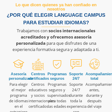
Lo que dicen quienes ya han confiado en
nosotros
¿POR QUÉ ELEGIR LANGUAGE CAMPUS
PARA ESTUDIAR IDIOMAS?
Trabajamos con
socios internacionales
acreditados y ofrecemos asesoría
personalizada
para que disfrutes de una
experiencia formativa segura y adaptada a ti.
Asesoría
Centros
Programas
Soporte
Acompañamien
personalizada
certificados
seguros
24/7
total
Para elegir
Centros
Programas
Soporte
Acompañamien
el mejor
educativos
seguros y
24/7
antes,
programa
y socios
supervisados
durante
durante y
de idiomas
internacionales
para todas
toda la
después
en el
certificados
las edades
experiencia
del viaje
extranjero
con