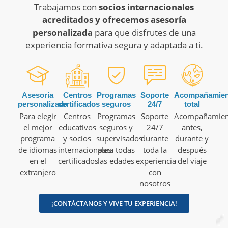
Trabajamos con
socios internacionales
acreditados y ofrecemos asesoría
personalizada
para que disfrutes de una
experiencia formativa segura y adaptada a ti.
Asesoría
Centros
Programas
Soporte
Acompañamien
personalizada
certificados
seguros
24/7
total
Para elegir
Centros
Programas
Soporte
Acompañamien
el mejor
educativos
seguros y
24/7
antes,
programa
y socios
supervisados
durante
durante y
de idiomas
internacionales
para todas
toda la
después
en el
certificados
las edades
experiencia
del viaje
extranjero
con
nosotros
¡CONTÁCTANOS Y VIVE TU EXPERIENCIA!