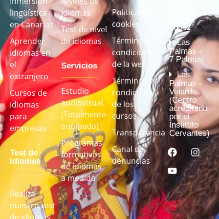
Inmersión
Niveles de
Las
Palmas -
Política de
lingüística
idiomas
Mesa y
cookies
en Canarias
López
Test de nivel
Términos y
Aprender
de idiomas
Las
Palmas -
condiciones
idiomas en
7 Palmas
de la web
el
Servicios
Las
extranjero
Términos y
Palmas -
Estudio
Velarde
condiciones
Cursos de
(Centro
audiovisual
de los
idiomas
acreditado
(Totalmente
cursos
para
por el
Instituto
equipado)
empresas
Transparencia
Cervantes)
Programas
Canal de
Test de
formativos
denuncias
idiomas
de idiomas
a medida
Realiza
nuestro test
de idiomas