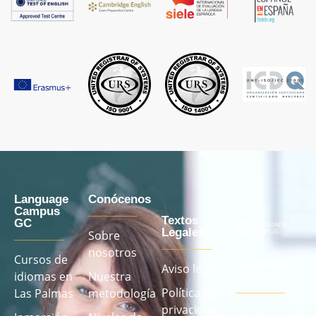
Language
Conócenos
Campus
Textos
GC
Legales
Sobre
nosotros
Cursos de
Nuestros
Aviso legal
idiomas en
Nuestra
centros
Política de
Las Palmas
metodología
privacidad