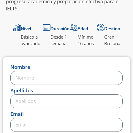
progreso académico y preparación efectiva para el
IELTS.
Nivel
Duración
Edad
Destino
Básico a
Desde 1
Mínimo
Gran
avanzado
semana
16 años
Bretaña
Nombre
Apellidos
Email