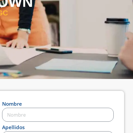
TOWN
 GC
Nombre
Apellidos