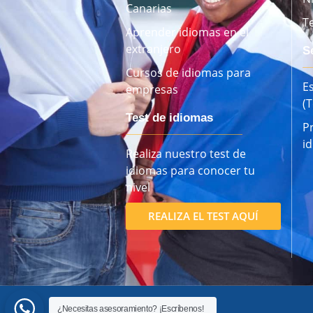
Canarias
T
Aprender idiomas en el
extranjero
S
Cursos de idiomas para
E
empresas
(
Test de idiomas
P
i
Realiza nuestro test de
idiomas para conocer tu
nivel
REALIZA EL TEST AQUÍ
¿Necesitas asesoramiento? ¡Escríbenos!