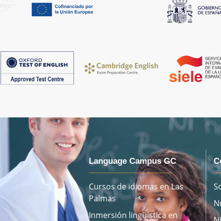
Language Campus GC
C
Cursos de idiomas en Las
S
Palmas
N
Inmersión lingüística en
N