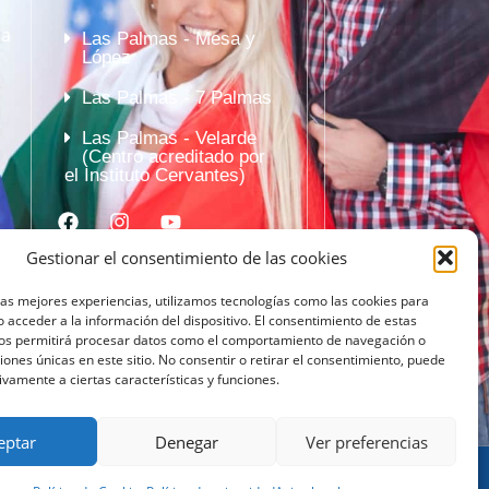
la
Las Palmas - Mesa y
López
Las Palmas - 7 Palmas
Las Palmas - Velarde
(Centro acreditado por
el Instituto Cervantes)
Gestionar el consentimiento de las cookies
las mejores experiencias, utilizamos tecnologías como las cookies para
 acceder a la información del dispositivo. El consentimiento de estas
nos permitirá procesar datos como el comportamiento de navegación o
ciones únicas en este sitio. No consentir o retirar el consentimiento, puede
ivamente a ciertas características y funciones.
eptar
Denegar
Ver preferencias