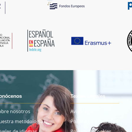
onócenos
Textos Legales
obre nosotros
Aviso legal
uestra metodología
Política de privacidad
iveles de idiomas
Política de cookies