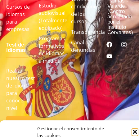
Palmas -
Estudio
Velarde
condiciones
Cursos de
(Centro
audiovisual
de los
idiomas
acreditado
(Totalmente
cursos
para
por el
Instituto
equipado)
empresas
Transparencia
Cervantes)
Programas
Canal de
Test de
formativos
denuncias
idiomas
de idiomas
a medida
Realiza
nuestro test
de idiomas
para
conocer tu
nivel
REALIZA
EL TEST
Gestionar el consentimiento de
AQUÍ
las cookies