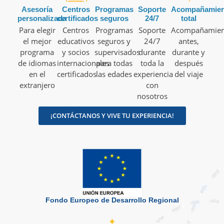
Asesoría
Centros
Programas
Soporte
Acompañamien
personalizada
certificados
seguros
24/7
total
Para elegir
Centros
Programas
Soporte
Acompañamien
el mejor
educativos
seguros y
24/7
antes,
programa
y socios
supervisados
durante
durante y
de idiomas
internacionales
para todas
toda la
después
en el
certificados
las edades
experiencia
del viaje
extranjero
con
nosotros
¡CONTÁCTANOS Y VIVE TU EXPERIENCIA!
Fondo Europeo de Desarrollo Regional