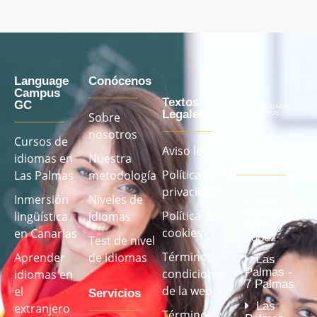
Language
Conócenos
Campus
Textos
GC
Legales
Sobre
nosotros
Cursos de
Nuestros
Aviso legal
idiomas en
Nuestra
centros
Política de
Las Palmas
metodología
privacidad
Inmersión
Niveles de
Las
Palmas -
Política de
lingüística
idiomas
Mesa y
cookies
en Canarias
López
Test de nivel
Términos y
Aprender
de idiomas
Las
Palmas -
condiciones
idiomas en
7 Palmas
de la web
el
Servicios
Las
extranjero
Términos y