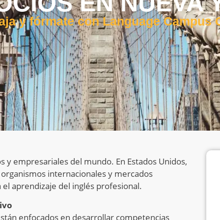
OCIOS EN NUEVA 
aja y fórmate con Language Campus
ros y empresariales del mundo. En Estados Unidos,
s, organismos internacionales y mercados
 el aprendizaje del inglés profesional.
ivo
stán enfocados en desarrollar competencias