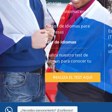
Canarias
T
Aprender idiomas en el
extranjero
S
Cursos de idiomas para
E
empresas
(
Test de idiomas
P
i
Realiza nuestro test de
idiomas para conocer tu
nivel
REALIZA EL TEST AQUÍ
¿Necesitas asesoramiento? ¡Escríbenos!