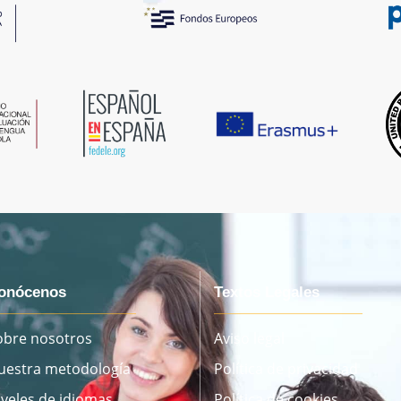
onócenos
Textos Legales
obre nosotros
Aviso legal
uestra metodología
Política de privacidad
iveles de idiomas
Política de cookies