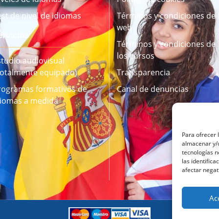
est de nivel de idiomas
Términos y condiciones de 
web
ervicios
Términos y condiciones de
los cursos
studio audiovisual
Totalmente equipado)
Transparencia
rogramas formativos de
Canal de denuncias
diomas a medida
Para ofrecer 
almacenar y/o
tecnologías 
las identifica
afectar negat
Ac