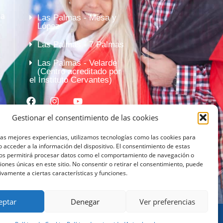
la
Las Palmas - Mesa y
López
Las Palmas - 7 Palmas
Las Palmas - Velarde
(Centro acreditado por
el Instituto Cervantes)
Gestionar el consentimiento de las cookies
las mejores experiencias, utilizamos tecnologías como las cookies para
 acceder a la información del dispositivo. El consentimiento de estas
nos permitirá procesar datos como el comportamiento de navegación o
ciones únicas en este sitio. No consentir o retirar el consentimiento, puede
ivamente a ciertas características y funciones.
eptar
Denegar
Ver preferencias