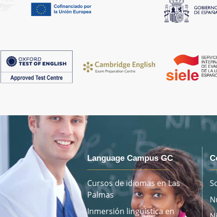
Language Campus GC
C
Cursos de idiomas en Las
S
Palmas
N
Inmersión lingüística en
N