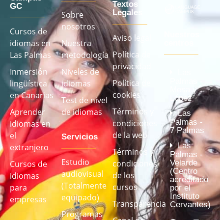
Textos
GC
Legales
Sobre
nosotros
Cursos de
Nuestros
Aviso legal
idiomas en
Nuestra
centros
Política de
Las Palmas
metodología
privacidad
Inmersión
Niveles de
Las
Palmas -
Política de
lingüística
idiomas
Mesa y
cookies
en Canarias
López
Test de nivel
Términos y
Aprender
de idiomas
Las
Palmas -
condiciones
idiomas en
7 Palmas
de la web
el
Servicios
Las
extranjero
Términos y
Palmas -
Estudio
Velarde
condiciones
Cursos de
(Centro
audiovisual
de los
idiomas
acreditado
(Totalmente
cursos
para
por el
Instituto
equipado)
empresas
Transparencia
Cervantes)
Programas