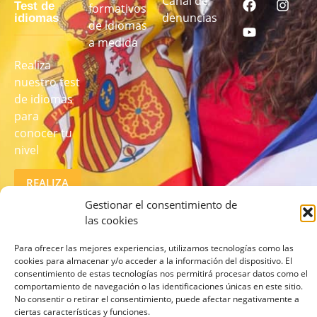
Canal de
Test de
formativos
denuncias
idiomas
de idiomas
a medida
Realiza
nuestro test
de idiomas
para
conocer tu
nivel
REALIZA
EL TEST
AQUÍ
Gestionar el consentimiento de
las cookies
Para ofrecer las mejores experiencias, utilizamos tecnologías como las
cookies para almacenar y/o acceder a la información del dispositivo. El
consentimiento de estas tecnologías nos permitirá procesar datos como el
comportamiento de navegación o las identificaciones únicas en este sitio.
No consentir o retirar el consentimiento, puede afectar negativamente a
ciertas características y funciones.
© 2026 lcampus.co Todos los derechos reservados.