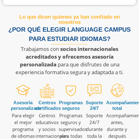
Lo que dicen quienes ya han confiado en
nosotros
¿POR QUÉ ELEGIR LANGUAGE CAMPUS
PARA ESTUDIAR IDIOMAS?
Trabajamos con
socios internacionales
acreditados y ofrecemos asesoría
personalizada
para que disfrutes de una
experiencia formativa segura y adaptada a ti.
Asesoría
Centros
Programas
Soporte
Acompañamien
personalizada
certificados
seguros
24/7
total
Para elegir
Centros
Programas
Soporte
Acompañamien
el mejor
educativos
seguros y
24/7
antes,
programa
y socios
supervisados
durante
durante y
de idiomas
internacionales
para todas
toda la
después