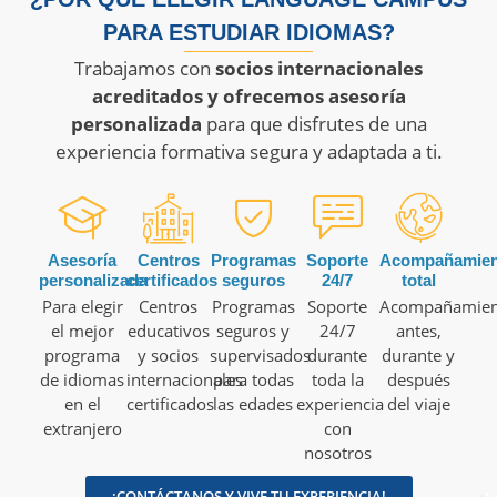
PARA ESTUDIAR IDIOMAS?
Trabajamos con
socios internacionales
acreditados y ofrecemos asesoría
personalizada
para que disfrutes de una
experiencia formativa segura y adaptada a ti.
Asesoría
Centros
Programas
Soporte
Acompañamien
personalizada
certificados
seguros
24/7
total
Para elegir
Centros
Programas
Soporte
Acompañamien
el mejor
educativos
seguros y
24/7
antes,
programa
y socios
supervisados
durante
durante y
de idiomas
internacionales
para todas
toda la
después
en el
certificados
las edades
experiencia
del viaje
extranjero
con
nosotros
¡CONTÁCTANOS Y VIVE TU EXPERIENCIA!