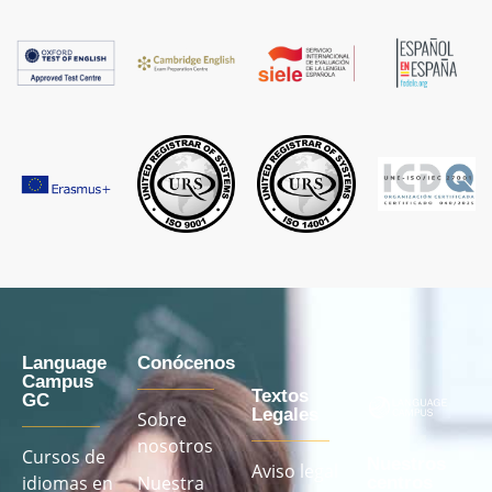
Language
Conócenos
Campus
Textos
GC
Legales
Sobre
nosotros
Cursos de
Nuestros
Aviso legal
idiomas en
Nuestra
centros