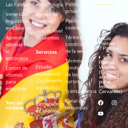
Política de
Las Palmas
metodología
privacidad
Inmersión
Niveles de
Las
Palmas -
Política de
lingüística
idiomas
Mesa y
cookies
en Canarias
López
Test de nivel
Términos y
Aprender
de idiomas
Las
Palmas -
condiciones
idiomas en
7 Palmas
de la web
el
Servicios
Las
extranjero
Términos y
Palmas -
Estudio
Velarde
condiciones
Cursos de
(Centro
audiovisual
de los
idiomas
acreditado
(Totalmente
cursos
para
por el
Instituto
equipado)
empresas
Transparencia
Cervantes)
Programas
Canal de
Test de
formativos
denuncias
idiomas
de idiomas
a medida
Realiza