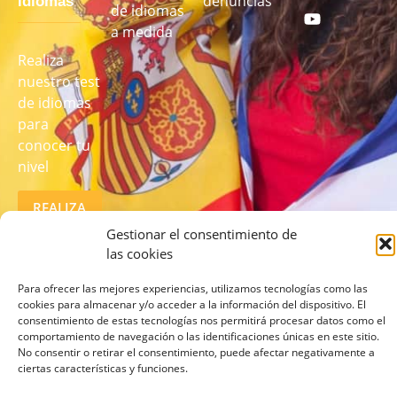
denuncias
idiomas
de idiomas
a medida
Realiza
nuestro test
de idiomas
para
conocer tu
nivel
REALIZA
EL TEST
Gestionar el consentimiento de
AQUÍ
las cookies
Para ofrecer las mejores experiencias, utilizamos tecnologías como las
cookies para almacenar y/o acceder a la información del dispositivo. El
consentimiento de estas tecnologías nos permitirá procesar datos como el
comportamiento de navegación o las identificaciones únicas en este sitio.
No consentir o retirar el consentimiento, puede afectar negativamente a
ciertas características y funciones.
© 2026 lcampus.co Todos los derechos reservados.