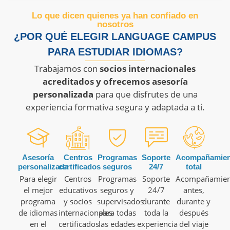
Lo que dicen quienes ya han confiado en
nosotros
¿POR QUÉ ELEGIR LANGUAGE CAMPUS
PARA ESTUDIAR IDIOMAS?
Trabajamos con
socios internacionales
acreditados y ofrecemos asesoría
personalizada
para que disfrutes de una
experiencia formativa segura y adaptada a ti.
Asesoría
Centros
Programas
Soporte
Acompañamien
personalizada
certificados
seguros
24/7
total
Para elegir
Centros
Programas
Soporte
Acompañamien
el mejor
educativos
seguros y
24/7
antes,
programa
y socios
supervisados
durante
durante y
de idiomas
internacionales
para todas
toda la
después
en el
certificados
las edades
experiencia
del viaje