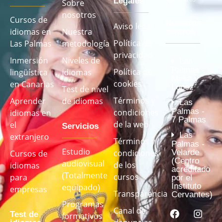
Legales
Sobre
nosotros
Cursos de
Nuestros
Aviso legal
idiomas en
Nuestra
centros
Política de
Las Palmas
metodología
privacidad
Inmersión
Niveles de
Las
Palmas -
Política de
lingüística
idiomas
Mesa y
cookies
en Canarias
López
Test de nivel
Términos y
Aprender
de idiomas
Las
Palmas -
condiciones
idiomas en
7 Palmas
de la web
el
Servicios
Las
extranjero
Términos y
Palmas -
Estudio
Velarde
condiciones
Cursos de
(Centro
audiovisual
de los
idiomas
acreditado
(Totalmente
cursos
para
por el
Instituto
equipado)
empresas
Transparencia
Cervantes)
Programas
Canal de
Test de
formativos