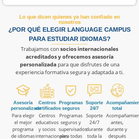
Lo que dicen quienes ya han confiado en
nosotros
¿POR QUÉ ELEGIR LANGUAGE CAMPUS
PARA ESTUDIAR IDIOMAS?
Trabajamos con
socios internacionales
acreditados y ofrecemos asesoría
personalizada
para que disfrutes de una
experiencia formativa segura y adaptada a ti.
Asesoría
Centros
Programas
Soporte
Acompañamien
personalizada
certificados
seguros
24/7
total
Para elegir
Centros
Programas
Soporte
Acompañamien
el mejor
educativos
seguros y
24/7
antes,
programa
y socios
supervisados
durante
durante y
de idiomas
internacionales
para todas
toda la
después