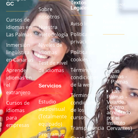
Textos
GC
Legales
Sobre
nosotros
Cursos de
Nuestros
Aviso legal
idiomas en
Nuestra
centros
Política de
Las Palmas
metodología
privacidad
Inmersión
Niveles de
Las
Palmas -
Política de
lingüística
idiomas
Mesa y
cookies
en Canarias
López
Test de nivel
Términos y
Aprender
de idiomas
Las
Palmas -
condiciones
idiomas en
7 Palmas
de la web
el
Servicios
Las
extranjero
Términos y
Palmas -
Estudio
Velarde
condiciones
Cursos de
(Centro
audiovisual
de los
idiomas
acreditado
(Totalmente
cursos
para
por el
Instituto
equipado)
empresas
Transparencia
Cervantes)
Programas