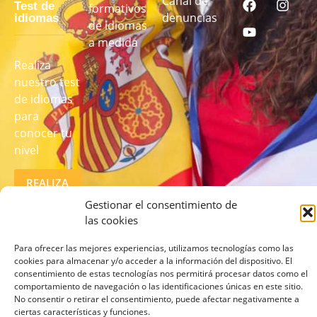
Canal de
Test de
formativos
denuncias
idiomas
de idiomas
a medida
Realiza
nuestro test
de idiomas
para
conocer tu
nivel
REALIZA
EL TEST
AQUÍ
Gestionar el consentimiento de
las cookies
Para ofrecer las mejores experiencias, utilizamos tecnologías como las
cookies para almacenar y/o acceder a la información del dispositivo. El
consentimiento de estas tecnologías nos permitirá procesar datos como el
comportamiento de navegación o las identificaciones únicas en este sitio.
No consentir o retirar el consentimiento, puede afectar negativamente a
ciertas características y funciones.
© 2026 lcampus.co Todos los derechos reservados.