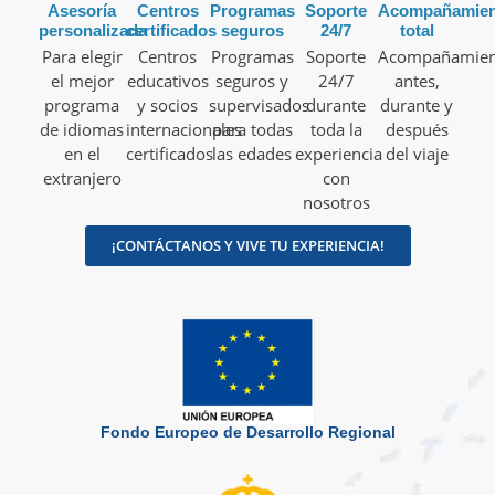
Asesoría
Centros
Programas
Soporte
Acompañamien
personalizada
certificados
seguros
24/7
total
Para elegir
Centros
Programas
Soporte
Acompañamien
el mejor
educativos
seguros y
24/7
antes,
programa
y socios
supervisados
durante
durante y
de idiomas
internacionales
para todas
toda la
después
en el
certificados
las edades
experiencia
del viaje
extranjero
con
nosotros
¡CONTÁCTANOS Y VIVE TU EXPERIENCIA!
Fondo Europeo de Desarrollo Regional