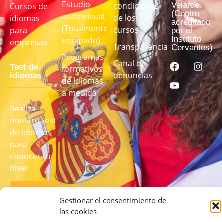
Estudio
Velarde
condiciones
Cursos de
(Centro
audiovisual
de los
idiomas
acreditado
(Totalmente
cursos
para
por el
Instituto
equipado)
empresas
Transparencia
Cervantes)
Programas
Canal de
Test de
formativos
denuncias
idiomas
de idiomas
a medida
Realiza
nuestro test
de idiomas
para
conocer tu
nivel
REALIZA
EL TEST
Gestionar el consentimiento de
AQUÍ
las cookies