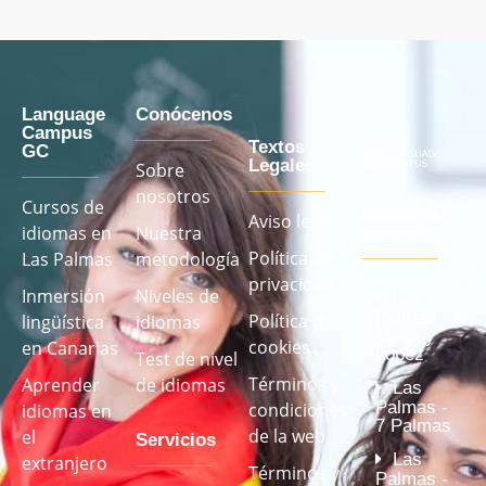
Language
Conócenos
Campus
Textos
GC
Legales
Sobre
nosotros
Cursos de
Nuestros
Aviso legal
idiomas en
Nuestra
centros
Política de
Las Palmas
metodología
privacidad
Inmersión
Niveles de
Las
Palmas -
Política de
lingüística
idiomas
Mesa y
cookies
en Canarias
López
Test de nivel
Términos y
Aprender
de idiomas
Las
Palmas -
condiciones
idiomas en
7 Palmas
de la web
el
Servicios
Las
extranjero
Términos y
Palmas -