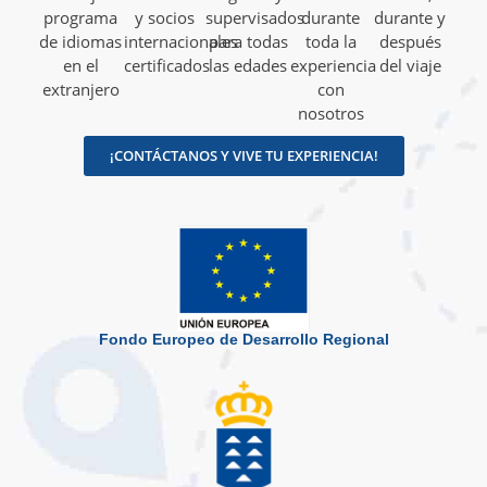
programa
y socios
supervisados
durante
durante y
de idiomas
internacionales
para todas
toda la
después
en el
certificados
las edades
experiencia
del viaje
extranjero
con
nosotros
¡CONTÁCTANOS Y VIVE TU EXPERIENCIA!
Fondo Europeo de Desarrollo Regional