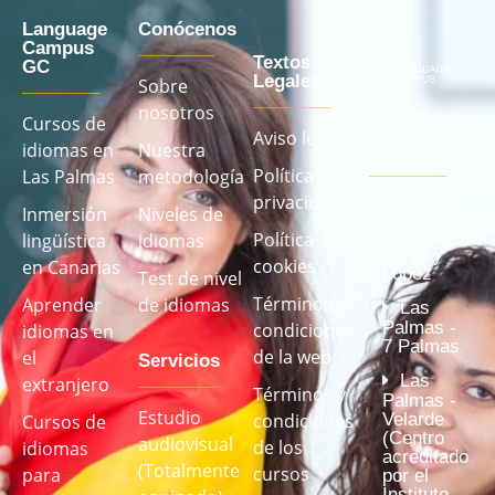
Language
Conócenos
Campus
Textos
GC
Legales
Sobre
nosotros
Cursos de
Nuestros
Aviso legal
idiomas en
Nuestra
centros
Política de
Las Palmas
metodología
privacidad
Inmersión
Niveles de
Las
Palmas -
Política de
lingüística
idiomas
Mesa y
cookies
en Canarias
López
Test de nivel
Términos y
Aprender
de idiomas
Las
Palmas -
condiciones
idiomas en
7 Palmas
de la web
el
Servicios
Las
extranjero
Términos y
Palmas -
Estudio
Velarde
condiciones
Cursos de
(Centro
audiovisual
de los
idiomas
acreditado
(Totalmente
cursos
para
por el
Instituto