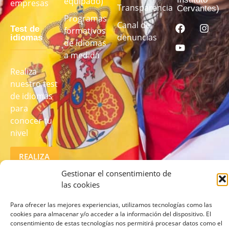
equipado)
empresas
Transparencia
Cervantes)
Programas
Canal de
Test de
formativos
denuncias
idiomas
de idiomas
a medida
Realiza
nuestro test
de idiomas
para
conocer tu
nivel
REALIZA
EL TEST
AQUÍ
Gestionar el consentimiento de
las cookies
Para ofrecer las mejores experiencias, utilizamos tecnologías como las
cookies para almacenar y/o acceder a la información del dispositivo. El
consentimiento de estas tecnologías nos permitirá procesar datos como el