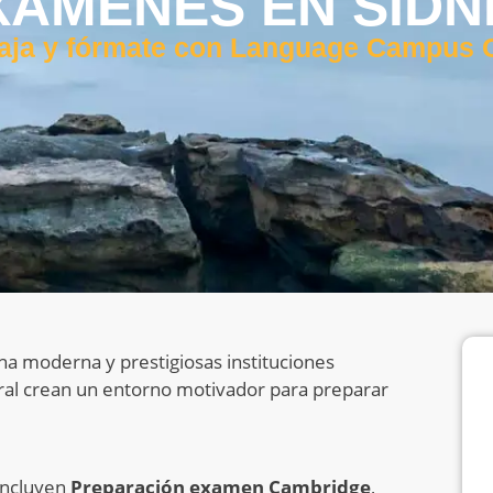
XÁMENES EN SÍDN
aja y fórmate con Language Campus
ana moderna y prestigiosas instituciones
ral crean un entorno motivador para preparar
incluyen
Preparación examen Cambridge
,