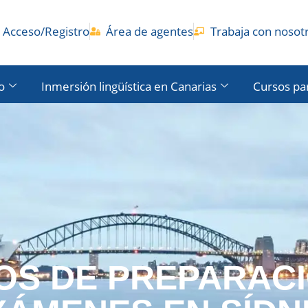
Acceso/Registro
Área de agentes
Trabaja con nosot
o
Inmersión lingüística en Canarias
Cursos pa
OS DE PREPARACI