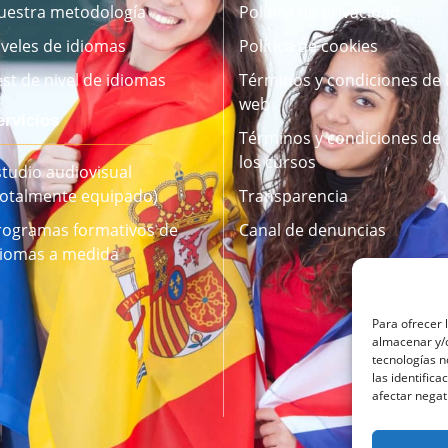
uestra metodología
Política de privacidad
iveles de idiomas
Política de cookies
est de nivel de idiomas
Términos y condiciones de 
web
ervicios
Términos y condiciones de
los cursos
studio audiovisual
Totalmente equipado)
Transparencia
rogramas formativos de
Canal de denuncias
diomas a medida
Para ofrecer 
almacenar y/o
tecnologías 
las identifica
afectar negat