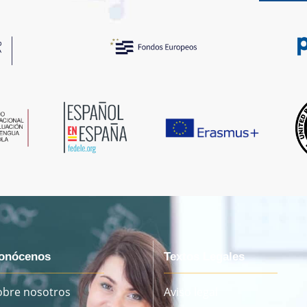
onócenos
Textos Legales
obre nosotros
Aviso legal