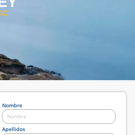
EY
 GC
Nombre
Apellidos