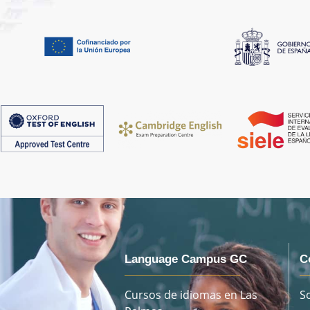
Language Campus GC
C
Cursos de idiomas en Las
S