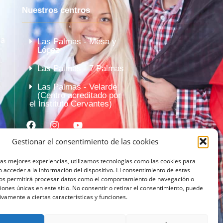
Nuestros centros
la
Las Palmas - Mesa y
López
Las Palmas - 7 Palmas
Las Palmas - Velarde
(Centro acreditado por
el Instituto Cervantes)
Gestionar el consentimiento de las cookies
las mejores experiencias, utilizamos tecnologías como las cookies para
 acceder a la información del dispositivo. El consentimiento de estas
nos permitirá procesar datos como el comportamiento de navegación o
ciones únicas en este sitio. No consentir o retirar el consentimiento, puede
ivamente a ciertas características y funciones.