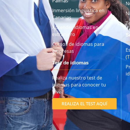
Palmas
N
Inmersión lingüística en
N
Canarias
T
Aprender idiomas en el
extranjero
S
Cursos de idiomas para
E
empresas
(
Test de idiomas
P
i
Realiza nuestro test de
idiomas para conocer tu
nivel
REALIZA EL TEST AQUÍ