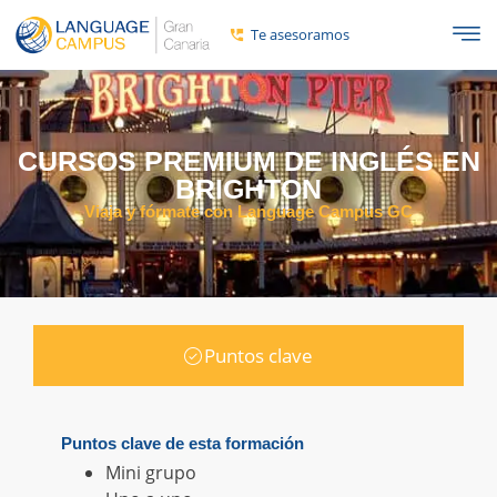
Te asesoramos
CURSOS PREMIUM DE INGLÉS EN
BRIGHTON
Viaja y fórmate con Language Campus GC
Puntos clave
Puntos clave de esta formación
Mini grupo