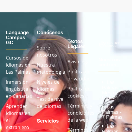
Language
Conócenos
Campus
Textos
GC
Legales
Sobre
nosotros
Cursos de
Nuestros
Aviso legal
idiomas en
Nuestra
centros
Política de
Las Palmas
metodología
privacidad
Inmersión
Niveles de
Las
Palmas -
Política de
lingüística
idiomas
Mesa y
cookies
en Canarias
López
Test de nivel
Términos y
Aprender
de idiomas
Las
Palmas -
condiciones
idiomas en
7 Palmas
de la web
el
Servicios
Las
extranjero
Términos y
Palmas -