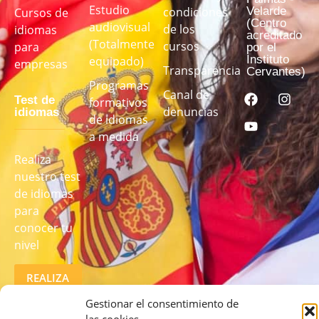
Estudio
Velarde
condiciones
Cursos de
(Centro
audiovisual
de los
idiomas
acreditado
(Totalmente
cursos
para
por el
Instituto
equipado)
empresas
Transparencia
Cervantes)
Programas
Canal de
Test de
formativos
denuncias
idiomas
de idiomas
a medida
Realiza
nuestro test
de idiomas
para
conocer tu
nivel
REALIZA
EL TEST
AQUÍ
Gestionar el consentimiento de