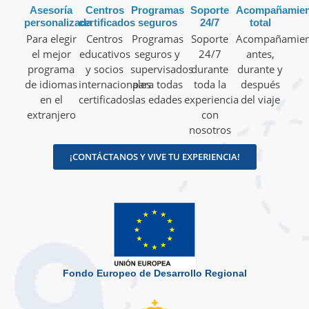
Asesoría
Centros
Programas
Soporte
Acompañamien
personalizada
certificados
seguros
24/7
total
Para elegir
Centros
Programas
Soporte
Acompañamien
el mejor
educativos
seguros y
24/7
antes,
programa
y socios
supervisados
durante
durante y
de idiomas
internacionales
para todas
toda la
después
en el
certificados
las edades
experiencia
del viaje
extranjero
con
nosotros
¡CONTÁCTANOS Y VIVE TU EXPERIENCIA!
Fondo Europeo de Desarrollo Regional