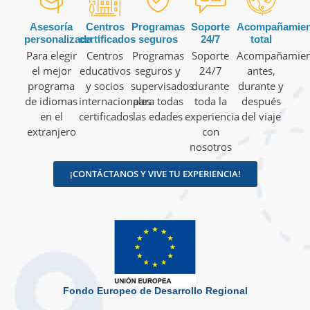
Asesoría
Centros
Programas
Soporte
Acompañamien
personalizada
certificados
seguros
24/7
total
Para elegir
Centros
Programas
Soporte
Acompañamien
el mejor
educativos
seguros y
24/7
antes,
programa
y socios
supervisados
durante
durante y
de idiomas
internacionales
para todas
toda la
después
en el
certificados
las edades
experiencia
del viaje
extranjero
con
nosotros
¡CONTÁCTANOS Y VIVE TU EXPERIENCIA!
Fondo Europeo de Desarrollo Regional