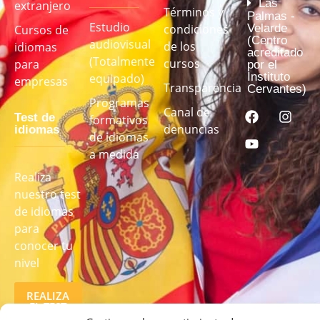
Las
extranjero
Términos y
Palmas -
Estudio
Velarde
condiciones
Cursos de
(Centro
audiovisual
de los
idiomas
acreditado
(Totalmente
cursos
para
por el
Instituto
equipado)
empresas
Transparencia
Cervantes)
Programas
Canal de
Test de
formativos
denuncias
idiomas
de idiomas
a medida
Realiza
nuestro test
de idiomas
para
conocer tu
nivel
REALIZA
EL TEST
AQUÍ