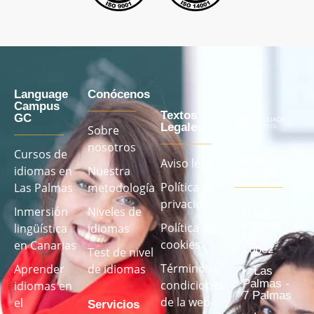
Language
Conócenos
Campus
Textos
GC
Legales
Sobre
nosotros
Cursos de
Nuestros
Aviso legal
idiomas en
Nuestra
centros
Política de
Las Palmas
metodología
privacidad
Inmersión
Niveles de
Las
Palmas -
Política de
lingüística
idiomas
Mesa y
cookies
en Canarias
López
Test de nivel
Términos y
Aprender
de idiomas
Las
Palmas -
condiciones
idiomas en
7 Palmas
de la web
el
Servicios