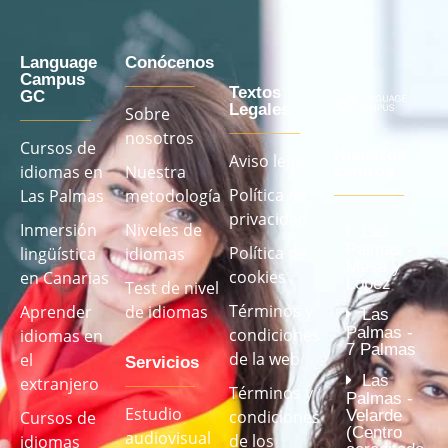
Language
Conócenos
Campus
Textos
GC
Legales
Sobre
nosotros
Cursos de
Nuestros
Aviso legal
idiomas en
Nuestra
centros
Política de
Las Palmas
metodología
privacidad
Inmersión
Niveles de
Las
Palmas -
Política de
lingüística
idiomas
Mesa y
cookies
en Canarias
López
Test de nivel
Términos y
Aprender
de idiomas
Las
Palmas -
condiciones
idiomas en
7 Palmas
de la web
el
Servicios
Las
extranjero
Términos y
Palmas -
Estudio
Velarde
condiciones
Cursos de
(Centro
audiovisual
de los
idiomas