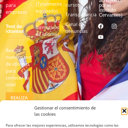
acreditado
(Totalmente
cursos
para
por el
Instituto
equipado)
empresas
Transparencia
Cervantes)
Programas
Canal de
Test de
formativos
denuncias
idiomas
de idiomas
a medida
Realiza
nuestro test
de idiomas
para
conocer tu
nivel
REALIZA
EL TEST
AQUÍ
Gestionar el consentimiento de
las cookies
Para ofrecer las mejores experiencias, utilizamos tecnologías como las