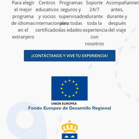
Para elegir
Centros
Programas
Soporte
Acompañamien
el mejor
educativos
seguros y
24/7
antes,
programa
y socios
supervisados
durante
durante y
de idiomas
internacionales
para todas
toda la
después
en el
certificados
las edades
experiencia
del viaje
extranjero
con
nosotros
¡CONTÁCTANOS Y VIVE TU EXPERIENCIA!
Fondo Europeo de Desarrollo Regional