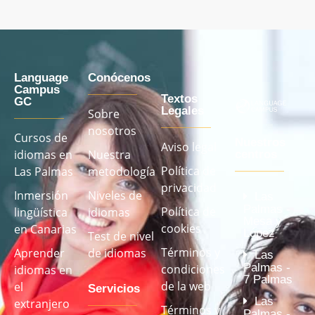
Language
Conócenos
Campus
Textos
GC
Legales
Sobre
nosotros
Cursos de
Nuestros
Aviso legal
idiomas en
Nuestra
centros
Política de
Las Palmas
metodología
privacidad
Inmersión
Niveles de
Las
Palmas -
Política de
lingüística
idiomas
Mesa y
cookies
en Canarias
López
Test de nivel
Términos y
Aprender
de idiomas
Las
Palmas -
condiciones
idiomas en
7 Palmas
de la web
el
Servicios
Las
extranjero
Términos y
Palmas -