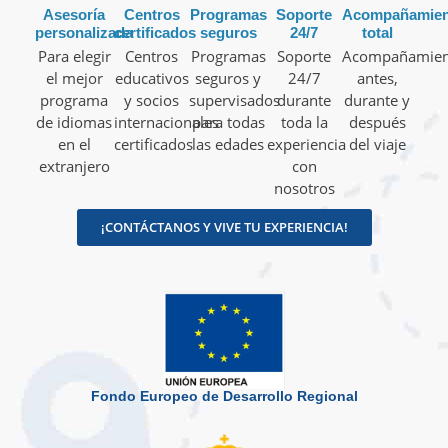
Asesoría
Centros
Programas
Soporte
Acompañamien
personalizada
certificados
seguros
24/7
total
Para elegir
Centros
Programas
Soporte
Acompañamien
el mejor
educativos
seguros y
24/7
antes,
programa
y socios
supervisados
durante
durante y
de idiomas
internacionales
para todas
toda la
después
en el
certificados
las edades
experiencia
del viaje
extranjero
con
nosotros
¡CONTÁCTANOS Y VIVE TU EXPERIENCIA!
Fondo Europeo de Desarrollo Regional