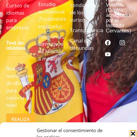
Estudio
Velarde
condiciones
Cursos de
(Centro
audiovisual
de los
idiomas
acreditado
(Totalmente
cursos
para
por el
Instituto
equipado)
empresas
Transparencia
Cervantes)
Programas
Canal de
Test de
formativos
denuncias
idiomas
de idiomas
a medida
Realiza
nuestro test
de idiomas
para
conocer tu
nivel
REALIZA
EL TEST
AQUÍ
Gestionar el consentimiento de