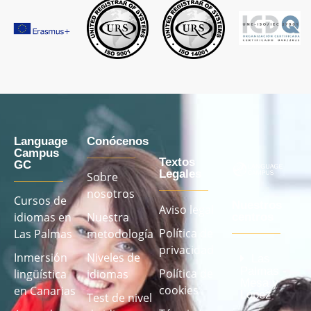
Language
Conócenos
Campus
Textos
GC
Legales
Sobre
nosotros
Cursos de
Nuestros
Aviso legal
idiomas en
Nuestra
centros
Política de
Las Palmas
metodología
privacidad
Inmersión
Niveles de
Las
Palmas -
Política de
lingüística
idiomas
Mesa y
cookies
en Canarias
López
Test de nivel