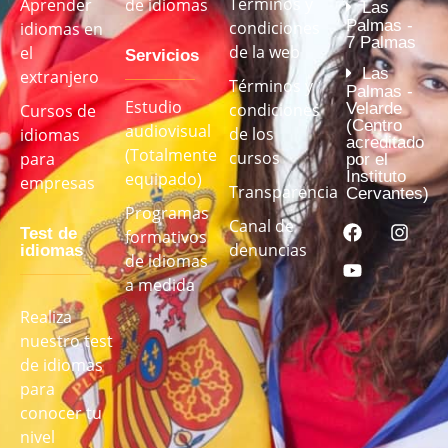
Términos y
Aprender
de idiomas
Las
Palmas -
condiciones
idiomas en
7 Palmas
de la web
el
Servicios
Las
extranjero
Términos y
Palmas -
Estudio
Velarde
condiciones
Cursos de
(Centro
audiovisual
de los
idiomas
acreditado
(Totalmente
cursos
para
por el
Instituto
equipado)
empresas
Transparencia
Cervantes)
Programas
Canal de
Test de
formativos
denuncias
idiomas
de idiomas
a medida
Realiza
nuestro test
de idiomas
para
conocer tu
nivel