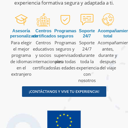
experiencia formativa segura y adaptada a ti.
Asesoría
Centros
Programas
Soporte
Acompañamien
personalizada
certificados
seguros
24/7
total
Para elegir
Centros
Programas
Soporte
Acompañamien
el mejor
educativos
seguros y
24/7
antes,
programa
y socios
supervisados
durante
durante y
de idiomas
internacionales
para todas
toda la
después
en el
certificados
las edades
experiencia
del viaje
extranjero
con
nosotros
¡CONTÁCTANOS Y VIVE TU EXPERIENCIA!