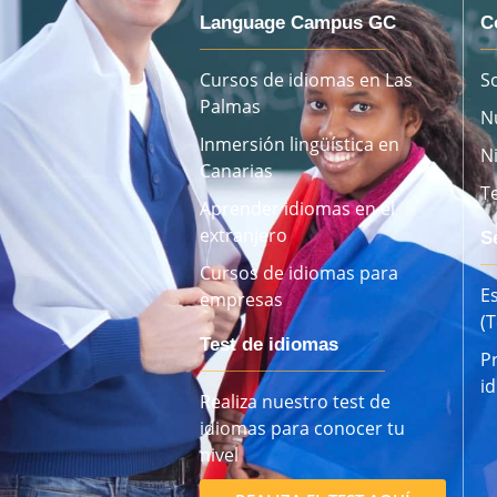
Language Campus GC
C
Cursos de idiomas en Las
S
Palmas
N
Inmersión lingüística en
N
Canarias
T
Aprender idiomas en el
extranjero
S
Cursos de idiomas para
E
empresas
(
Test de idiomas
P
i
Realiza nuestro test de
idiomas para conocer tu
nivel