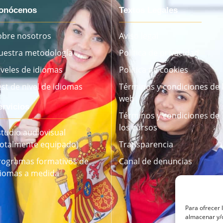
onócenos
Textos Legales
obre nosotros
Aviso legal
uestra metodología
Política de privacidad
iveles de idiomas
Política de cookies
est de nivel de idiomas
Términos y condiciones de 
web
ervicios
Términos y condiciones de
los cursos
studio audiovisual
Totalmente equipado)
Transparencia
rogramas formativos de
Canal de denuncias
diomas a medida
Para ofrecer 
almacenar y/o