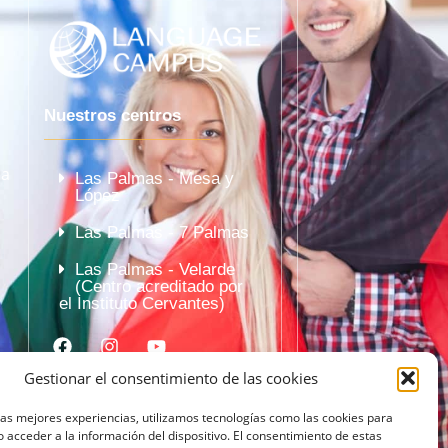
Nuestros centros
la
Las Palmas - Mesa y
López
Las Palmas - 7 Palmas
Las Palmas - Velarde
(Centro acreditado por
el Instituto Cervantes)
Gestionar el consentimiento de las cookies
las mejores experiencias, utilizamos tecnologías como las cookies para
 acceder a la información del dispositivo. El consentimiento de estas