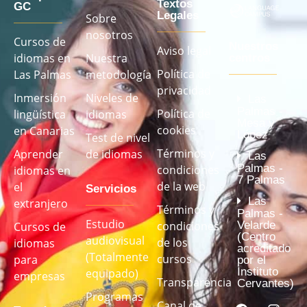
Textos
GC
Legales
Sobre
nosotros
Cursos de
Nuestros
Aviso legal
idiomas en
Nuestra
centros
Política de
Las Palmas
metodología
privacidad
Inmersión
Niveles de
Las
Palmas -
Política de
lingüística
idiomas
Mesa y
cookies
en Canarias
López
Test de nivel
Términos y
Aprender
de idiomas
Las
Palmas -
condiciones
idiomas en
7 Palmas
de la web
el
Servicios
Las
extranjero
Términos y
Palmas -
Estudio
Velarde
condiciones
Cursos de
(Centro
audiovisual
de los
idiomas
acreditado
(Totalmente
cursos
para
por el
Instituto
equipado)
empresas
Transparencia
Cervantes)
Programas
Canal de