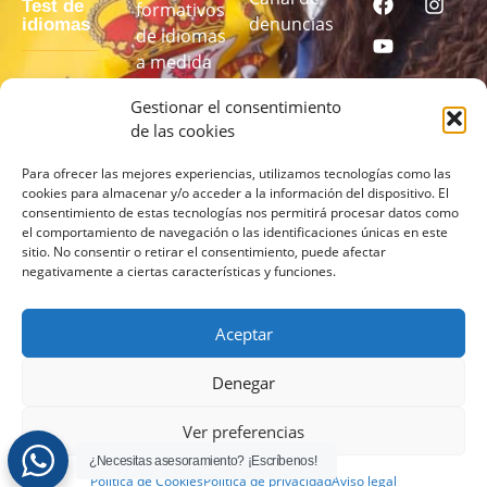
Test de
formativos
denuncias
idiomas
de idiomas
a medida
Realiza
Gestionar el consentimiento
nuestro test
de las cookies
de idiomas
para
Para ofrecer las mejores experiencias, utilizamos tecnologías como las
cookies para almacenar y/o acceder a la información del dispositivo. El
conocer tu
consentimiento de estas tecnologías nos permitirá procesar datos como
nivel
el comportamiento de navegación o las identificaciones únicas en este
sitio. No consentir o retirar el consentimiento, puede afectar
negativamente a ciertas características y funciones.
REALIZA
EL TEST
AQUÍ
Aceptar
Denegar
Ver preferencias
¿Necesitas asesoramiento? ¡Escríbenos!
Política de Cookies
Política de privacidad
Aviso legal
© 2026 lcampus.co Todos los derechos reservados.