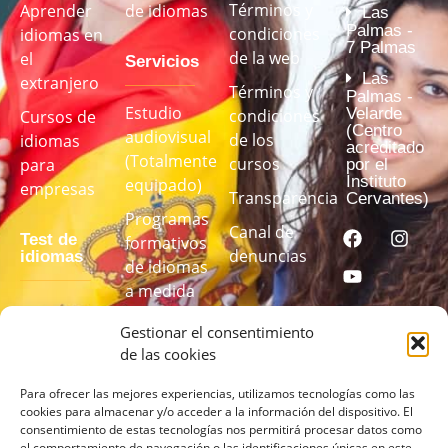
Términos y
Aprender
de idiomas
Las
Palmas -
condiciones
idiomas en
7 Palmas
de la web
el
Servicios
Las
extranjero
Términos y
Palmas -
Estudio
Velarde
condiciones
Cursos de
(Centro
audiovisual
de los
idiomas
acreditado
(Totalmente
cursos
para
por el
Instituto
equipado)
empresas
Transparencia
Cervantes)
Programas
Canal de
Test de
formativos
denuncias
idiomas
de idiomas
a medida
Realiza
Gestionar el consentimiento
nuestro test
de las cookies
de idiomas
para
Para ofrecer las mejores experiencias, utilizamos tecnologías como las
cookies para almacenar y/o acceder a la información del dispositivo. El
conocer tu
consentimiento de estas tecnologías nos permitirá procesar datos como
nivel
el comportamiento de navegación o las identificaciones únicas en este