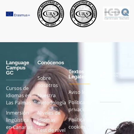
Language
Conócenos
Campus
Textos
GC
Legales
Sobre
nosotros
Cursos de
Nuestros
Aviso legal
idiomas en
Nuestra
centros
Política de
Las Palmas
metodología
privacidad
Inmersión
Niveles de
Las
Palmas -
Política de
lingüística
idiomas
Mesa y
cookies
en Canarias
López
Test de nivel