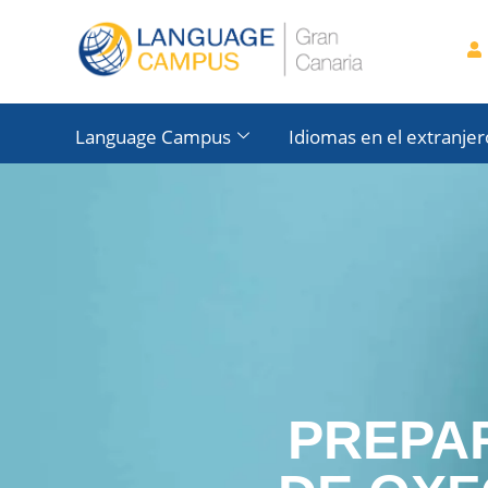
Language Campus
Idiomas en el extranjer
PREPA