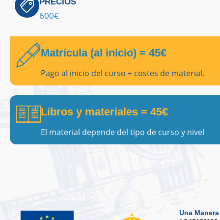
PRECIOS
600€
Matrícula (al inicio)
= 45€
Pago al inicio del curso + costes de material.
Libros y materiales
= 45€
El material depende del tipo de curso y nivel
Una Manera