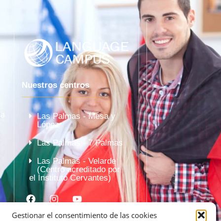
Nuestros centros
la
Las Palmas - Mesa y
López
Las Palmas - 7 Palmas
Las Palmas - Velarde
(Centro acreditado por
el Instituto Cervantes)
Gestionar el consentimiento de las cookies