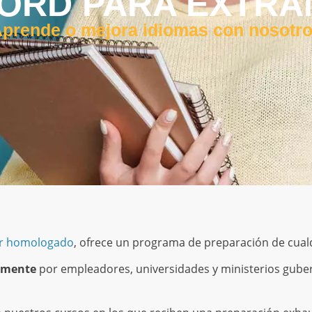
ORD PARA EXTR
Aprende o mejora idiomas con nosotro
or homologado
, ofrece un programa de preparación de cua
lmente
por empleadores, universidades y ministerios guber