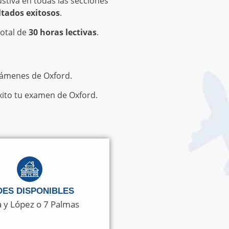
stiva en todas las secciones
ltados exitosos
.
otal de
30 horas lectivas
.
exámenes de Oxford.
xito tu examen de Oxford.
DES DISPONIBLES
 y López o 7 Palmas