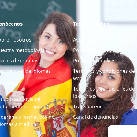
onócenos
Textos Legales
obre nosotros
Aviso legal
uestra metodología
Política de privacidad
iveles de idiomas
Política de cookies
est de nivel de idiomas
Términos y condiciones de 
web
ervicios
Términos y condiciones de
los cursos
studio audiovisual
Totalmente equipado)
Transparencia
rogramas formativos de
Canal de denuncias
diomas a medida