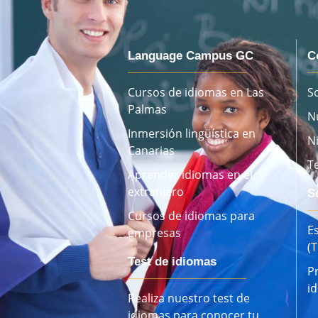
Language Campus GC
C
Cursos de idiomas en Las
S
Palmas
N
Inmersión lingüística en
N
Canarias
T
Aprender idiomas en el
extranjero
S
Cursos de idiomas para
E
empresas
(
Test de idiomas
P
i
Realiza nuestro test de
idiomas para conocer tu