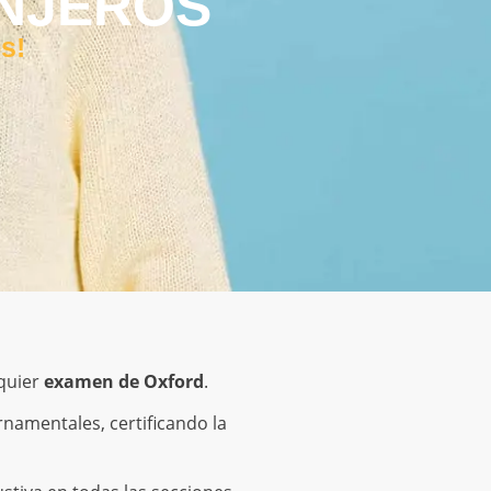
ANJEROS
s!
lquier
examen de Oxford
.
namentales, certificando la