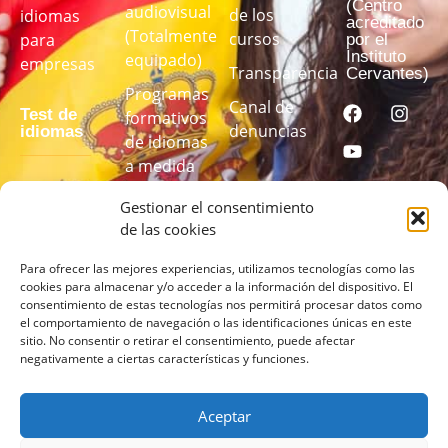
(Centro
audiovisual
de los
idiomas
acreditado
(Totalmente
cursos
para
por el
Instituto
equipado)
empresas
Transparencia
Cervantes)
Programas
Canal de
Test de
formativos
denuncias
idiomas
de idiomas
a medida
Realiza
Gestionar el consentimiento
nuestro test
de las cookies
de idiomas
para
Para ofrecer las mejores experiencias, utilizamos tecnologías como las
cookies para almacenar y/o acceder a la información del dispositivo. El
conocer tu
consentimiento de estas tecnologías nos permitirá procesar datos como
nivel
el comportamiento de navegación o las identificaciones únicas en este
sitio. No consentir o retirar el consentimiento, puede afectar
negativamente a ciertas características y funciones.
REALIZA
EL TEST
AQUÍ
Aceptar