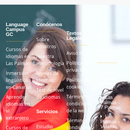
Language
Conócenos
Campus
Textos
GC
Legales
Sobre
nosotros
Cursos de
Nuestros
Aviso legal
idiomas en
Nuestra
centros
Política de
Las Palmas
metodología
privacidad
Inmersión
Niveles de
Las
Palmas -
Política de
lingüística
idiomas
Mesa y
cookies
en Canarias
López
Test de nivel
Términos y
Aprender
de idiomas
Las
Palmas -
condiciones
idiomas en
7 Palmas
de la web
el
Servicios
Las
extranjero
Términos y
Palmas -
Estudio
Velarde
condiciones
Cursos de