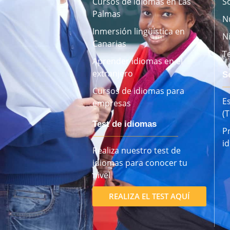
Cursos de idiomas en Las
S
Palmas
N
Inmersión lingüística en
N
Canarias
T
Aprender idiomas en el
extranjero
S
Cursos de idiomas para
E
empresas
(
Test de idiomas
P
i
Realiza nuestro test de
idiomas para conocer tu
nivel
REALIZA EL TEST AQUÍ