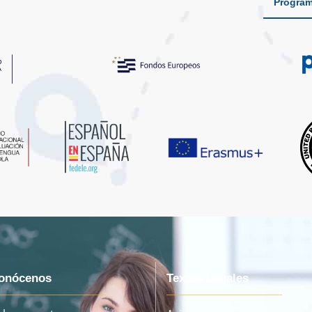
Program
onócenos
Textos Legales