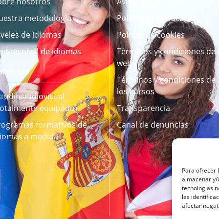
obre nosotros
Aviso legal
uestra metodología
Política de privacidad
iveles de idiomas
Política de cookies
est de nivel de idiomas
Términos y condiciones de 
web
ervicios
Términos y condiciones de
los cursos
studio audiovisual
Totalmente equipado)
Transparencia
rogramas formativos de
Canal de denuncias
diomas a medida
Para ofrecer 
almacenar y/o
tecnologías 
las identifica
afectar negat