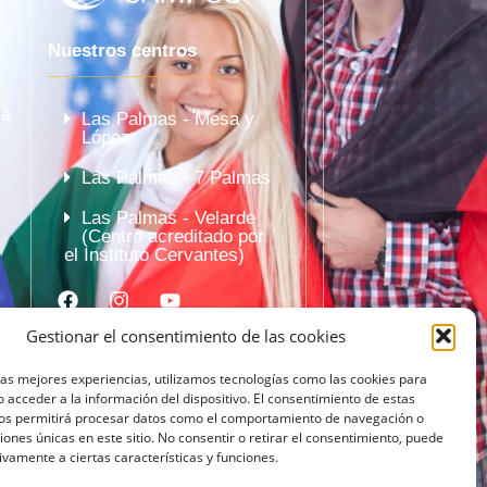
Nuestros centros
la
Las Palmas - Mesa y
López
Las Palmas - 7 Palmas
Las Palmas - Velarde
(Centro acreditado por
el Instituto Cervantes)
Gestionar el consentimiento de las cookies
las mejores experiencias, utilizamos tecnologías como las cookies para
 acceder a la información del dispositivo. El consentimiento de estas
nos permitirá procesar datos como el comportamiento de navegación o
ciones únicas en este sitio. No consentir o retirar el consentimiento, puede
ivamente a ciertas características y funciones.