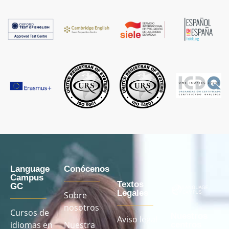
Language
Conócenos
Campus
Textos
GC
Legales
Sobre
nosotros
Cursos de
Nuestros
Aviso legal
idiomas en
Nuestra
centros