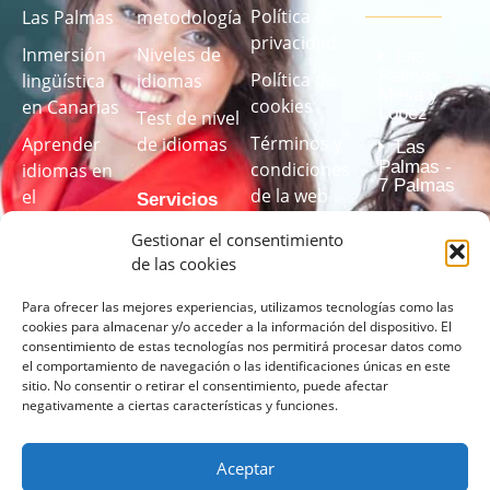
Política de
Las Palmas
metodología
privacidad
Inmersión
Niveles de
Las
Palmas -
Política de
lingüística
idiomas
Mesa y
cookies
en Canarias
López
Test de nivel
Términos y
Aprender
de idiomas
Las
Palmas -
condiciones
idiomas en
7 Palmas
de la web
el
Servicios
Las
extranjero
Términos y
Palmas -
Gestionar el consentimiento
Estudio
Velarde
condiciones
Cursos de
de las cookies
(Centro
audiovisual
de los
idiomas
acreditado
(Totalmente
Para ofrecer las mejores experiencias, utilizamos tecnologías como las
cursos
para
por el
cookies para almacenar y/o acceder a la información del dispositivo. El
Instituto
equipado)
empresas
consentimiento de estas tecnologías nos permitirá procesar datos como
Transparencia
Cervantes)
el comportamiento de navegación o las identificaciones únicas en este
Programas
Canal de
sitio. No consentir o retirar el consentimiento, puede afectar
Test de
formativos
negativamente a ciertas características y funciones.
denuncias
idiomas
de idiomas
a medida
Aceptar
Realiza