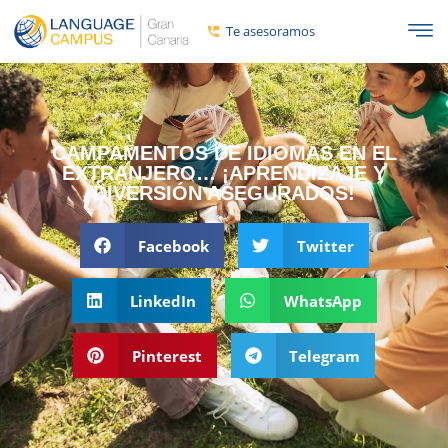
Te asesoramos
CAMPAMENTOS DE IDIOMAS EN EL
EXTRANJERO… ¡APRENDIZAJE Y
DIVERSIÓN ASEGURADOS!
Facebook
Twitter
LinkedIn
WhatsApp
Pinterest
Telegram