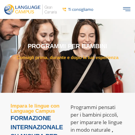
Ti consigliamo
PROGRAMMI PER BAMBINI
Consigli prima, durante e dopo la tua esperienza
Impara le lingue con
Programmi pensati
Language Campus
per i bambini piccoli,
FORMAZIONE
per imparare le lingue
INTERNAZIONALE
in modo naturale
,