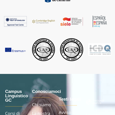
Campus
Conosciamoci
Linguistico
Testi legali
GC
Chi siamo
Avviso
Corsi di
La nostra