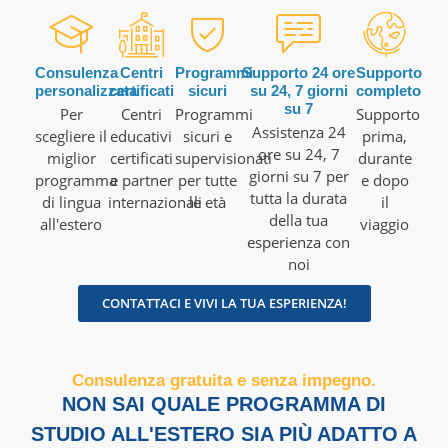
Consulenza
Centri
Programmi
Supporto 24 ore
Supporto
personalizzata
certificati
sicuri
su 24, 7 giorni
completo
su 7
Per
Centri
Programmi
Supporto
Assistenza 24
scegliere il
educativi
sicuri e
prima,
ore su 24, 7
miglior
certificati
supervisionati
durante
giorni su 7 per
programma
e partner
per tutte
e dopo
tutta la durata
di lingua
internazionali
le età
il
della tua
all'estero
viaggio
esperienza con
noi
CONTATTACI E VIVI LA TUA ESPERIENZA!
Consulenza gratuita e senza impegno.
NON SAI QUALE PROGRAMMA DI
STUDIO ALL'ESTERO SIA PIÙ ADATTO A